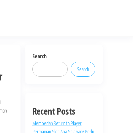
Search
Search
r
i
Recent Posts
aman
Membedah Return to Player
Permainan Slot: Apa Saja yang Perlu