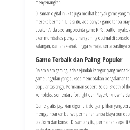
menyenangkan.
Di zaman digital ini, kita juga melihat banyak game yan
mereka bermain. Di sisi itu, ada banyak game tanpa bia
apakah Anda seorang pecinta game RPG, battle royale, a
akan membahas pengalaman gaming optimal di console t
kalangan, dari anak-anak hingga remaja, serta pastinya
Game Terbaik dan Paling Populer
Dalam alam gaming, ada sejumlah kategori yang menarik
game unggulan yang sukses menciptakan pengalaman ta
popularitas tinggi. Permainan seperti Zelda: Breath 
kompleks, sementara fortnight dan PlayerUnknown’s Bat
Game gratis juga kian digemari, dengan pilihan yang be
menggambarkan bahwa permainan tanpa biaya pun dapa
platform dan konsol. Di samping itu, permainan sepert