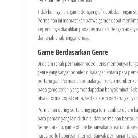
ceria dari pengalaman bermain.
Tidak ketinggalan, game dengan grafik apik dan ringan
Permainan ini memastikan bahwa gamer dapat menikmati
sepenuhnya diarahkan pada permainan. Dengan adanya s
dari anak-anak hingga remaja.
Game Berdasarkan Genre
Di dalam ranah permainan video, jenis mempunyai fung
genre yang sangat populer di kalangan antara para pem
pertarungan. Permainan petualangan kerap memberikan 
pada game terkini yang mendapatkan banyak minat. Seb
bisa diformat, opsi cerita, serta sistem pertarungan yan
Permainan daring serta luring juga termasuk ke dalam 
para pemain yang lain di dunia, dari permainan bertaru
Sementara itu, game offline kebanyakan ideal untuk sesi
harus perlu hubungan internet. Banyak permainan tanpa