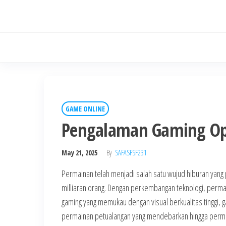
Skip
to
the
content
GAME ONLINE
Pengalaman Gaming Opt
May 21, 2025
By
SAFASFSF231
Permainan telah menjadi salah satu wujud hiburan yang 
milliaran orang. Dengan perkembangan teknologi, perm
gaming yang memukau dengan visual berkualitas tinggi, 
permainan petualangan yang mendebarkan hingga permain