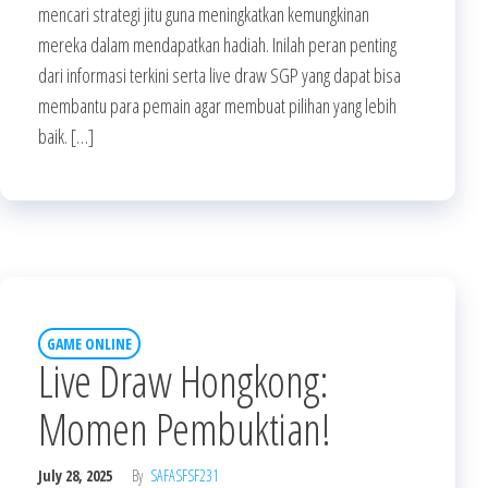
mencari strategi jitu guna meningkatkan kemungkinan
mereka dalam mendapatkan hadiah. Inilah peran penting
dari informasi terkini serta live draw SGP yang dapat bisa
membantu para pemain agar membuat pilihan yang lebih
baik. […]
GAME ONLINE
Live Draw Hongkong:
Momen Pembuktian!
July 28, 2025
By
SAFASFSF231