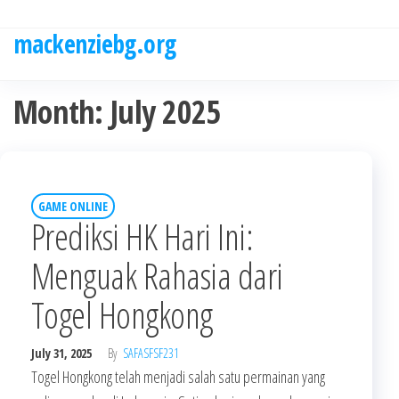
Skip
to
mackenziebg.org
the
content
Month:
July 2025
GAME ONLINE
Prediksi HK Hari Ini:
Menguak Rahasia dari
Togel Hongkong
July 31, 2025
By
SAFASFSF231
Togel Hongkong telah menjadi salah satu permainan yang