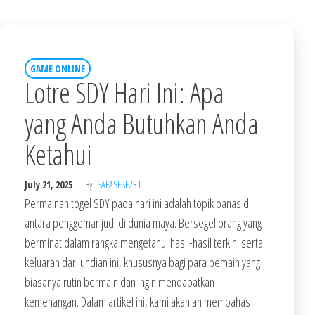
GAME ONLINE
Lotre SDY Hari Ini: Apa
yang Anda Butuhkan Anda
Ketahui
July 21, 2025
By
SAFASFSF231
Permainan togel SDY pada hari ini adalah topik panas di
antara penggemar judi di dunia maya. Bersegel orang yang
berminat dalam rangka mengetahui hasil-hasil terkini serta
keluaran dari undian ini, khususnya bagi para pemain yang
biasanya rutin bermain dan ingin mendapatkan
kemenangan. Dalam artikel ini, kami akanlah membahas