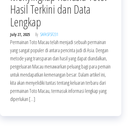
Hasil Terkini dan Data
Lengkap
July 27, 2025
By
SAFASFSF231
Permainan Toto Macau telah menjadi sebuah permainan
yang sangat populer di antara pencinta judi di Asia. Dengan
metode yang transparan dan hasil yang dapat diandalkan,
pengeluaran Macau menawarkan peluang bagi para pemain
untuk mendapatkan kemenangan besar. Dalam artikel ini,
kita akan menyelidiki tuntas tentang keluaran terbaru dari
permainan Toto Macau, termasuk informasi lengkap yang
diperlukan […]