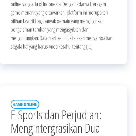
online yang ada di Indonesia. Dengan adanya beragam
game menarik yang ditawarkan, platform ini merupakan
pilihan favorit bagi banyak pemain yang menginginkan
pengalaman taruhan yang mengasyikkan dan
menguntungkan. Dalam artikel ini, kita akan menyampaikan
segala hal yang harus Anda ketahui tentang […]
GAME ONLINE
E-Sports dan Perjudian:
Mengintergrasikan Dua