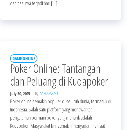
dan hasilnya terjadi hari […]
GAME ONLINE
Poker Online: Tantangan
dan Peluang di Kudapoker
July 30, 2025
By
SAFASFSF231
Poker online semakin populer di seluruh dunia, termasuk di
Indonesia. Salah satu platform yang menawarkan
pengalaman bermain poker yang menarik adalah
Kudapoker. Masyarakat kini semakin menyadari manfaat