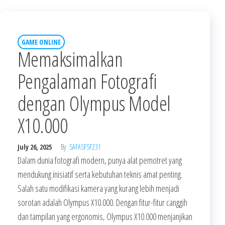
GAME ONLINE
Memaksimalkan
Pengalaman Fotografi
dengan Olympus Model
X10.000
July 26, 2025
By
SAFASFSF231
Dalam dunia fotografi modern, punya alat pemotret yang
mendukung inisiatif serta kebutuhan teknis amat penting.
Salah satu modifikasi kamera yang kurang lebih menjadi
sorotan adalah Olympus X10.000. Dengan fitur-fitur canggih
dan tampilan yang ergonomis, Olympus X10.000 menjanjikan