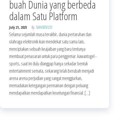
buah Dunia yang berbeda
dalam Satu Platform
July 21, 2025
By
SAFASFSF231
Selama sejumlah masa terakhir, dunia pertaruhan dan
olahraga elektronik kian mendekat satu sama lain,
menciptakan sebuah keajaiban yang baru tentunya
membuat penasaran untuk para penggemar. kawantogel -
sports, saat ini dulu dianggap hanya sekadar bentuk
entertainment semata, sekarang telah berubah menjadi
arena arena perjudian yang sangat menggiurkan,
memadukan ketegangan permainan dengan peluang
mendapatkan mendapatkan keuntungan finansial. […]