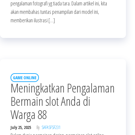
pengalaman fotografi yg tiada tara. Dalam artikel ini, kita
akan membahas tuntas penampilan dari model ini,
memberikan ilustrasi […]
GAME ONLINE
Meningkatkan Pengalaman
Bermain slot Anda di
Warga 88
July 25, 2025
By
SAFASFSF231