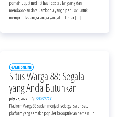
pemain dapat melihat hasil secara langsung dan
mendapatkan data Cambodia yang diperlukan untuk
memprediksi angka-angka yang akan keluar […]
GAME ONLINE
Situs Warga 88: Segala
yang Anda Butuhkan
July 22, 2025
By
SAFASFSF231
Platform Warga88 sudah menjadi sebagai salah satu
platform yang semakin populer kepopuleran pemain judi