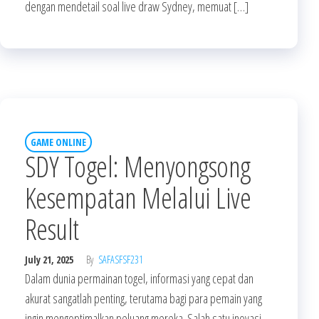
dengan mendetail soal live draw Sydney, memuat […]
GAME ONLINE
SDY Togel: Menyongsong
Kesempatan Melalui Live
Result
July 21, 2025
By
SAFASFSF231
Dalam dunia permainan togel, informasi yang cepat dan
akurat sangatlah penting, terutama bagi para pemain yang
ingin mengoptimalkan peluang mereka. Salah satu inovasi