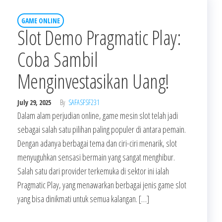
GAME ONLINE
Slot Demo Pragmatic Play:
Coba Sambil
Menginvestasikan Uang!
July 29, 2025
By
SAFASFSF231
Dalam alam perjudian online, game mesin slot telah jadi
sebagai salah satu pilihan paling populer di antara pemain.
Dengan adanya berbagai tema dan ciri-ciri menarik, slot
menyuguhkan sensasi bermain yang sangat menghibur.
Salah satu dari provider terkemuka di sektor ini ialah
Pragmatic Play, yang menawarkan berbagai jenis game slot
yang bisa dinikmati untuk semua kalangan. […]