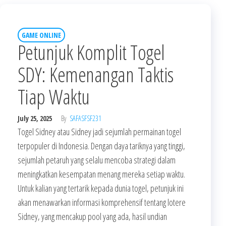
GAME ONLINE
Petunjuk Komplit Togel
SDY: Kemenangan Taktis
Tiap Waktu
July 25, 2025
By
SAFASFSF231
Togel Sidney atau Sidney jadi sejumlah permainan togel
terpopuler di Indonesia. Dengan daya tariknya yang tinggi,
sejumlah petaruh yang selalu mencoba strategi dalam
meningkatkan kesempatan menang mereka setiap waktu.
Untuk kalian yang tertarik kepada dunia togel, petunjuk ini
akan menawarkan informasi komprehensif tentang lotere
Sidney, yang mencakup pool yang ada, hasil undian