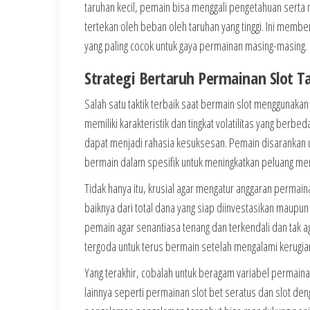
taruhan kecil, pemain bisa menggali pengetahuan serta
tertekan oleh beban oleh taruhan yang tinggi. Ini memb
yang paling cocok untuk gaya permainan masing-masing.
Strategi Bertaruh Permainan Slot T
Salah satu taktik terbaik saat bermain slot menggunaka
memiliki karakteristik dan tingkat volatilitas yang ber
dapat menjadi rahasia kesuksesan. Pemain disarankan u
bermain dalam spesifik untuk meningkatkan peluang me
Tidak hanya itu, krusial agar mengatur anggaran perma
baiknya dari total dana yang siap diinvestasikan maupu
pemain agar senantiasa tenang dan terkendali dan tak a
tergoda untuk terus bermain setelah mengalami kerugia
Yang terakhir, cobalah untuk beragam variabel permaina
lainnya seperti permainan slot bet seratus dan slot d