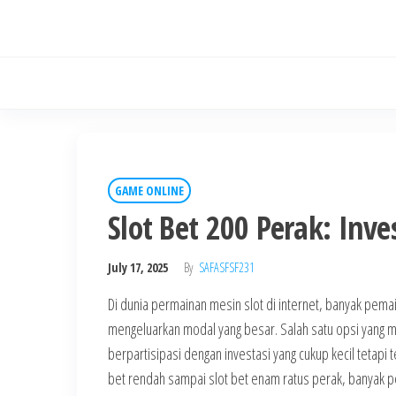
Skip
to
the
content
GAME ONLINE
Slot Bet 200 Perak: Inve
July 17, 2025
By
SAFASFSF231
Di dunia permainan mesin slot di internet, banyak pema
mengeluarkan modal yang besar. Salah satu opsi yang 
berpartisipasi dengan investasi yang cukup kecil tetapi
bet rendah sampai slot bet enam ratus perak, banyak p