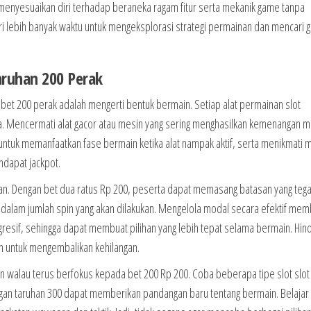
 menyesuaikan diri terhadap beraneka ragam fitur serta mekanik game tanpa
eri lebih banyak waktu untuk mengeksplorasi strategi permainan dan mencari
aruhan 200 Perak
n bet 200 perak adalah mengerti bentuk bermain. Setiap alat permainan slot
beda. Mencermati alat gacor atau mesin yang sering menghasilkan kemenangan m
ntuk memanfaatkan fase bermain ketika alat nampak aktif, serta menikmati 
ndapat jackpot.
inan. Dengan bet dua ratus Rp 200, peserta dapat memasang batasan yang tega
n dalam jumlah spin yang akan dilakukan. Mengelola modal secara efektif me
gresif, sehingga dapat membuat pilihan yang lebih tepat selama bermain. Hind
n untuk mengembalikan kehilangan.
n walau terus berfokus kepada bet 200 Rp 200. Coba beberapa tipe slot slot
engan taruhan 300 dapat memberikan pandangan baru tentang bermain. Belajar 