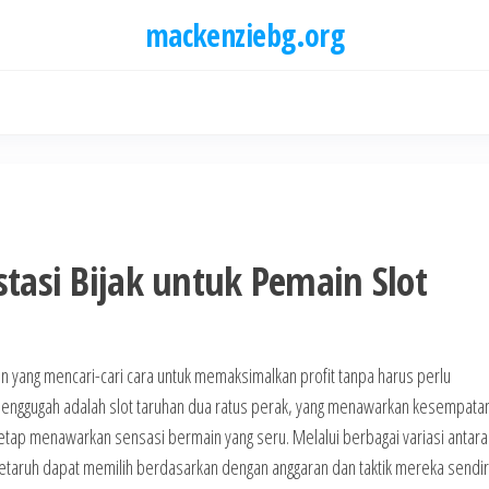
mackenziebg.org
stasi Bijak untuk Pemain Slot
in yang mencari-cari cara untuk memaksimalkan profit tanpa harus perlu
menggugah adalah slot taruhan dua ratus perak, yang menawarkan kesempatan
 tetap menawarkan sensasi bermain yang seru. Melalui berbagai variasi antara
etaruh dapat memilih berdasarkan dengan anggaran dan taktik mereka sendiri