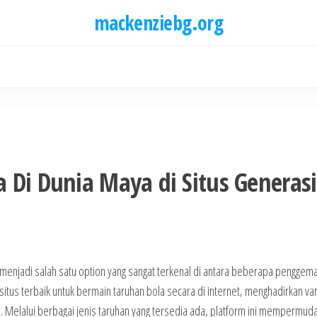
mackenziebg.org
 Di Dunia Maya di Situs Generasi
a menjadi salah satu option yang sangat terkenal di antara beberapa penggem
situs terbaik untuk bermain taruhan bola secara di internet, menghadirkan var
 Melalui berbagai jenis taruhan yang tersedia ada, platform ini mempermud