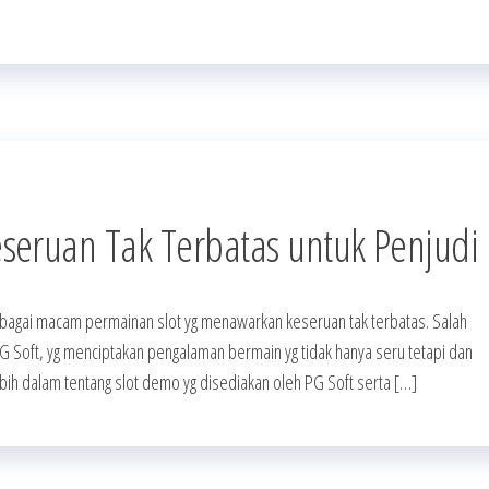
seruan Tak Terbatas untuk Penjudi
erbagai macam permainan slot yg menawarkan keseruan tak terbatas. Salah
 Soft, yg menciptakan pengalaman bermain yg tidak hanya seru tetapi dan
ebih dalam tentang slot demo yg disediakan oleh PG Soft serta […]