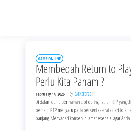
Skip
to
the
content
GAME ONLINE
Membedah Return to Play
Perlu Kita Pahami?
February 14, 2026
By
SAFASFSF231
Di dalam dunia permainan slot daring, istilah RTP yang d
pemain. RTP mengacu pada persentase rata dari total 
panjang. Menyadari konsep ini amat esensial agar Anda