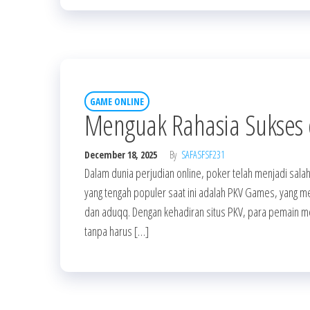
GAME ONLINE
Menguak Rahasia Sukses 
December 18, 2025
By
SAFASFSF231
Dalam dunia perjudian online, poker telah menjadi salah
yang tengah populer saat ini adalah PKV Games, yang 
dan aduqq. Dengan kehadiran situs PKV, para pemain me
tanpa harus […]