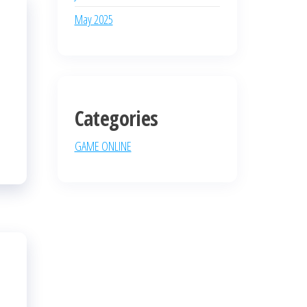
May 2025
Categories
GAME ONLINE