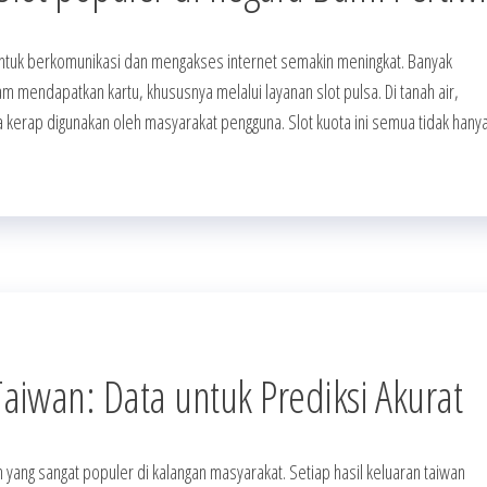
untuk berkomunikasi dan mengakses internet semakin meningkat. Banyak
mendapatkan kartu, khususnya melalui layanan slot pulsa. Di tanah air,
a kerap digunakan oleh masyarakat pengguna. Slot kuota ini semua tidak hany
aiwan: Data untuk Prediksi Akurat
 yang sangat populer di kalangan masyarakat. Setiap hasil keluaran taiwan