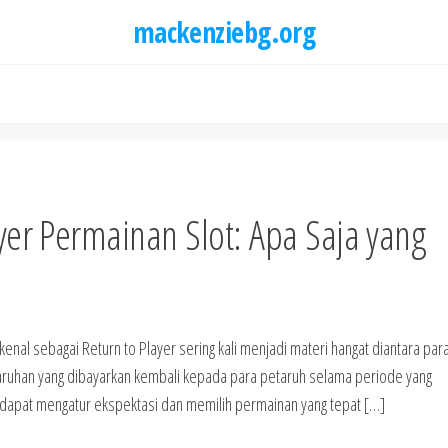
mackenziebg.org
er Permainan Slot: Apa Saja yang
ikenal sebagai Return to Player sering kali menjadi materi hangat diantara par
taruhan yang dibayarkan kembali kepada para petaruh selama periode yang
 dapat mengatur ekspektasi dan memilih permainan yang tepat […]