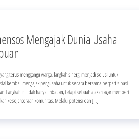
ensos Mengajak Dunia Usaha
puan
ang terus menggangu warga, langkah sinergi menjadi solusi untuk
sial kembali mengajak pengusaha untuk secara bersama berpartisipasi
. Langkah ini tidak hanya imbauan, tetapi sebuah ajakan agar memberi
an kesejahteraan komunitas. Melalui potensi dan […]