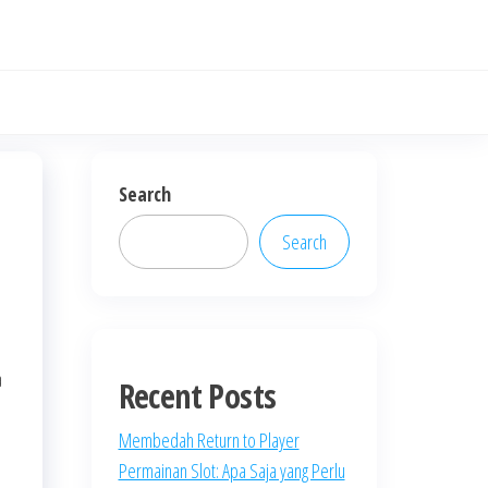
Search
Search
a
Recent Posts
Membedah Return to Player
Permainan Slot: Apa Saja yang Perlu