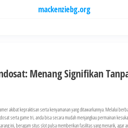
mackenziebg.org
ndosat: Menang Signifikan Tanp
mer akibat kepraktisan serta kenyamanan yang ditawarkannya. Melalui berb
Indosat serta game tri, anda bisa secara mudah menjangkau permainan kesuk
rang ini, beragam situs slot pulsa memberikan fasilitas yang menarik, agar 