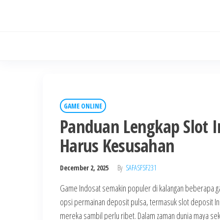
Skip
to
the
content
GAME ONLINE
Panduan Lengkap Slot I
Harus Kesusahan
December 2, 2025
By
SAFASFSF231
Game Indosat semakin populer di kalangan beberapa ga
opsi permainan deposit pulsa, termasuk slot deposit 
mereka sambil perlu ribet. Dalam zaman dunia maya seka