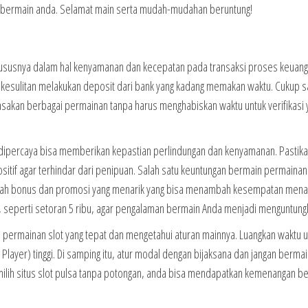
gi bermain anda. Selamat main serta mudah-mudahan beruntung!
hususnya dalam hal kenyamanan dan kecepatan pada transaksi proses keuang
 kesulitan melakukan deposit dari bank yang kadang memakan waktu. Cukup s
asakan berbagai permainan tanpa harus menghabiskan waktu untuk verifikasi 
pat dipercaya bisa memberikan kepastian perlindungan dan kenyamanan. Pastik
ositif agar terhindar dari penipuan. Salah satu keuntungan bermain permainan
dalah bonus dan promosi yang menarik yang bisa menambah kesempatan mena
, seperti setoran 5 ribu, agar pengalaman bermain Anda menjadi menguntung
 permainan slot yang tepat dan mengetahui aturan mainnya. Luangkan waktu u
Player) tinggi. Di samping itu, atur modal dengan bijaksana dan jangan bermai
ilih situs slot pulsa tanpa potongan, anda bisa mendapatkan kemenangan b