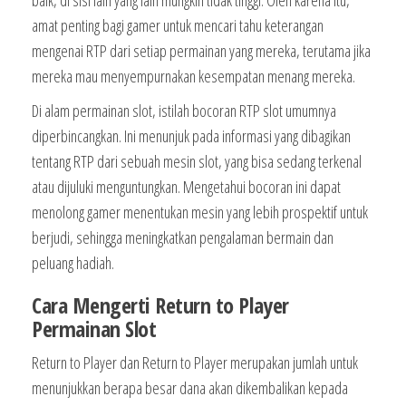
baik, di sisi lain yang lain mungkin tidak tinggi. Oleh karena itu,
amat penting bagi gamer untuk mencari tahu keterangan
mengenai RTP dari setiap permainan yang mereka, terutama jika
mereka mau menyempurnakan kesempatan menang mereka.
Di alam permainan slot, istilah bocoran RTP slot umumnya
diperbincangkan. Ini menunjuk pada informasi yang dibagikan
tentang RTP dari sebuah mesin slot, yang bisa sedang terkenal
atau dijuluki menguntungkan. Mengetahui bocoran ini dapat
menolong gamer menentukan mesin yang lebih prospektif untuk
berjudi, sehingga meningkatkan pengalaman bermain dan
peluang hadiah.
Cara Mengerti Return to Player
Permainan Slot
Return to Player dan Return to Player merupakan jumlah untuk
menunjukkan berapa besar dana akan dikembalikan kepada