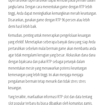
dipertaruhkan dipertaruhkan dapat kembali pada pemain dalam
jangka lama. Dengan cara menentukan game dengan RTP lebih
tinggi, Anda dapat meningkatkan kemungkinan meraih keuntungan.
Disarankan, gunakan game dengan RTP 96 persen atau lebih
demi hasil lebih baik.
Kemudian, penting untuk menerapkan pengelolaan keuangan
yang efektif. Menetapkan seberapa banyak dana yang siap Anda
pertaruhkan sebelum mulai bermain game akan membantu anda
agar tidak mengalami kerugian yang besar. Alokasikan dana dana
dengan bijaksana dan pakai RTP sebagai petunjuk dalam
menentukan mesin yang menawarkan potensi keuntungan
kemenangan yang lebih tinggi. Ini akan menjaga menjaga
pengalaman bermain tetap menarik dan tidak stres stres
keuangan.
Yang terakhir, manfaatkan informasi RTP slot dan data tentang
slot popular terbaru itu biasa dibagikan oleh komunitas gamis.