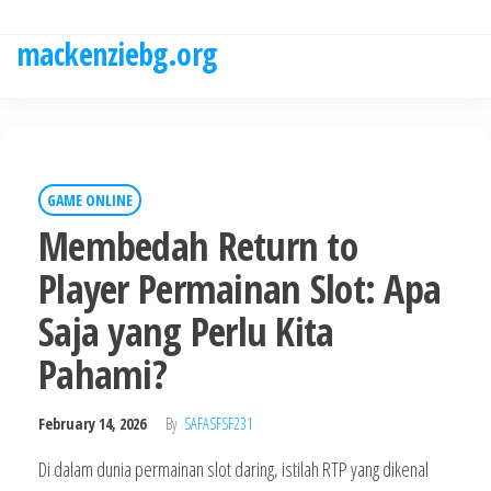
Skip
to
mackenziebg.org
the
content
GAME ONLINE
Membedah Return to
Player Permainan Slot: Apa
Saja yang Perlu Kita
Pahami?
February 14, 2026
By
SAFASFSF231
Di dalam dunia permainan slot daring, istilah RTP yang dikenal