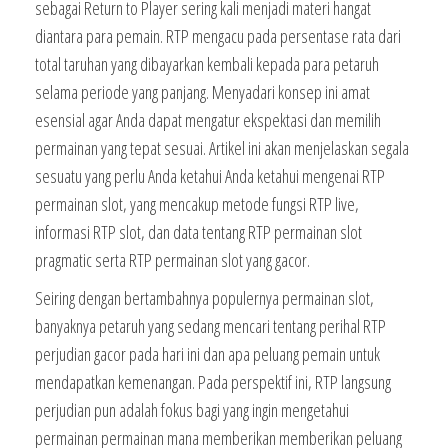
sebagai Return to Player sering kali menjadi materi hangat
diantara para pemain. RTP mengacu pada persentase rata dari
total taruhan yang dibayarkan kembali kepada para petaruh
selama periode yang panjang. Menyadari konsep ini amat
esensial agar Anda dapat mengatur ekspektasi dan memilih
permainan yang tepat sesuai. Artikel ini akan menjelaskan segala
sesuatu yang perlu Anda ketahui Anda ketahui mengenai RTP
permainan slot, yang mencakup metode fungsi RTP live,
informasi RTP slot, dan data tentang RTP permainan slot
pragmatic serta RTP permainan slot yang gacor.
Seiring dengan bertambahnya populernya permainan slot,
banyaknya petaruh yang sedang mencari tentang perihal RTP
perjudian gacor pada hari ini dan apa peluang pemain untuk
mendapatkan kemenangan. Pada perspektif ini, RTP langsung
perjudian pun adalah fokus bagi yang ingin mengetahui
permainan permainan mana memberikan memberikan peluang