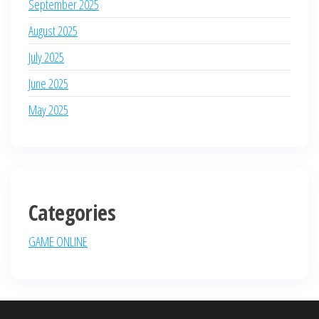
September 2025
August 2025
July 2025
June 2025
May 2025
Categories
GAME ONLINE