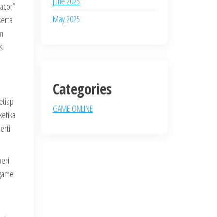
June 2025
gacor”
May 2025
serta
an
ls
Categories
etiap
GAME ONLINE
ketika
erti
beri
 game