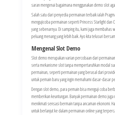
saran mengenai bagaimana menggunakan demo slot agar
Salah satu dari penyedia permainan terbaik ialah Pragm
mengujicoba permainan seperti Princess Starlight dan 
yang sebenarnya. Di samping itu, kami juga membahas w
peluang menang yang lebih baik. Ayo kita telusuri bersa
Mengenal Slot Demo
Slot demo merupakan varian percobaan dari permainan
serta mekanisme slot tanpa mempertaruhkan modal sun
permainan, seperti permainan yang berasal dari provid
untuk pemain baru yang ingin memahami dasar-dasar p
Dengan slot demo, para pemain bisa menguji coba berba
memberikan keuntungan. Banyak permainan demo juga m
menikmati sensasi bermain tanpa ancaman ekonomi. Hal
untuk berlanjut ke dalam permainan online yang terper