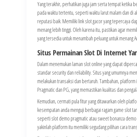
Yang terakhir, perhatikan juga jam serta tempat ketika
pada waktu tertentu, seperti waktu larut malam dan di akh
reputasi baik. Memiliki link slot gacor yang teperca
menang lebih tinggi. Oleh karena itu, pastikan agar mem
yang tersedia untuk menambah peluang untuk menang A
Situs Permainan Slot Di Internet Y
Dalam menemukan laman slot online yang dapat dipercay
standar security dan reliability. Situs yang umumnya me
melakukan transaksi dan bertaruh. Tambahan, platform i
Pragmatic dan PG, yang memastikan kualitas dan penga
Kemudian, cermati pula fitur yang ditawarkan oleh pla
kesempatan anda menguji berbagai ragam game slot tanpa
seperti slot demo pragmatic atau sweet bonanza demo 
yakinlah platform itu memiliki segudang pilihan cara tra