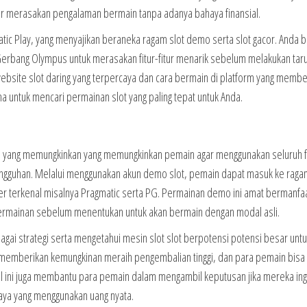
 merasakan pengalaman bermain tanpa adanya bahaya finansial.
atic Play, yang menyajikan beraneka ragam slot demo serta slot gacor. Anda b
Gerbang Olympus untuk merasakan fitur-fitur menarik sebelum melakukan tar
ebsite slot daring yang terpercaya dan cara bermain di platform yang membe
ma untuk mencari permainan slot yang paling tepat untuk Anda.
 yang memungkinkan yang memungkinkan pemain agar menggunakan seluruh fi
gguhan. Melalui menggunakan akun demo slot, pemain dapat masuk ke raga
er terkenal misalnya Pragmatic serta PG. Permainan demo ini amat bermanfa
ermainan sebelum menentukan untuk akan bermain dengan modal asli.
gai strategi serta mengetahui mesin slot slot berpotensi potensi besar untu
emberikan kemungkinan meraih pengembalian tinggi, dan para pemain bisa
 ini juga membantu para pemain dalam mengambil keputusan jika mereka ing
caya yang menggunakan uang nyata.