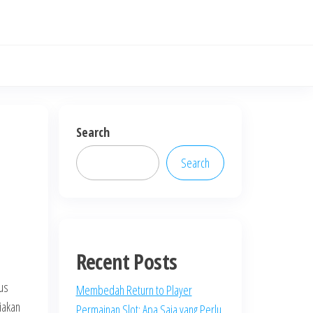
Search
Search
Recent Posts
us
Membedah Return to Player
iakan
Permainan Slot: Apa Saja yang Perlu