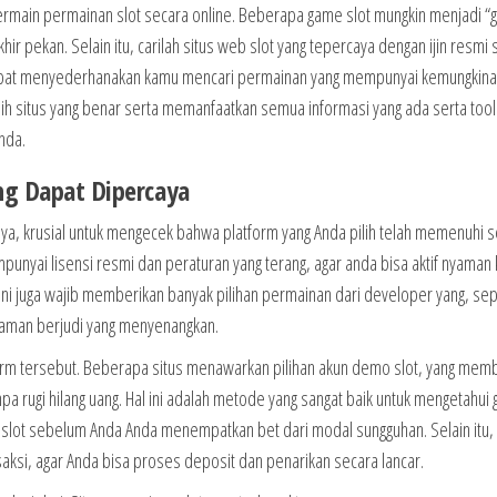
 bermain permainan slot secara online. Beberapa game slot mungkin menjadi “
ir pekan. Selain itu, carilah situs web slot yang tepercaya dengan ijin resmi 
ya dapat menyederhanakan kamu mencari permainan yang mempunyai kemungkin
ilih situs yang benar serta memanfaatkan semua informasi yang ada serta too
nda.
ang Dapat Dipercaya
a, krusial untuk mengecek bahwa platform yang Anda pilih telah memenuhi s
mpunyai lisensi resmi dan peraturan yang terang, agar anda bisa aktif nyaman 
ni juga wajib memberikan banyak pilihan permainan dari developer yang, sep
laman berjudi yang menyenangkan.
tform tersebut. Beberapa situs menawarkan pilihan akun demo slot, yang mem
 rugi hilang uang. Hal ini adalah metode yang sangat baik untuk mengetahui
slot sebelum Anda Anda menempatkan bet dari modal sungguhan. Selain itu,
nsaksi, agar Anda bisa proses deposit dan penarikan secara lancar.