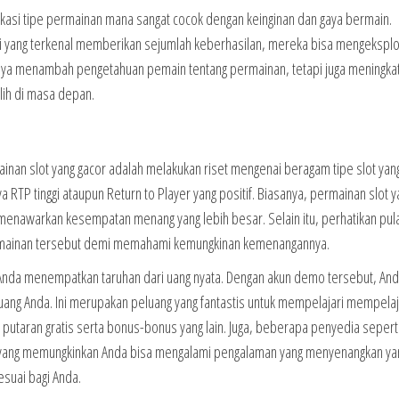
ikasi tipe permainan mana sangat cocok dengan keinginan dan gaya bermain.
 ini yang terkenal memberikan sejumlah keberhasilan, mereka bisa mengeksplo
 hanya menambah pengetahuan pemain tentang permainan, tetapi juga meningka
lih di masa depan.
inan slot yang gacor adalah melakukan riset mengenai beragam tipe slot yan
ya RTP tinggi ataupun Return to Player yang positif. Biasanya, permainan slot y
 menawarkan kesempatan menang yang lebih besar. Selain itu, perhatikan pul
rmainan tersebut demi memahami kemungkinan kemenangannya.
Anda menempatkan taruhan dari uang nyata. Dengan akun demo tersebut, An
 uang Anda. Ini merupakan peluang yang fantastis untuk mempelajari mempelaj
i putaran gratis serta bonus-bonus yang lain. Juga, beberapa penyedia sepert
, yang memungkinkan Anda bisa mengalami pengalaman yang menyenangkan ya
esuai bagi Anda.