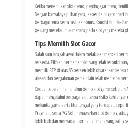
Ketika menentukan slot demo, penting agar mengidentif
Dengan banyaknya pilihan yang, seperti slot gacor hari
berbagai tema serta fasilitas bonus. Kondisi ini tidak
peluang mereka untuk menang pada slot yang mereka pi
Tips Memilih Slot Gacor
Salah satu langkah awal dalam melakukan mencari perma
tersedia. Pilihlah permainan slot yang telah terbukti pun
memiliki RTP di atas 95 persen lebih disarankan sebab
ulasan dan pengalaman pemain lain telah mencoba pe
Kedua, cobalah main di akun demo slot game sebelum 
dapat mengetahui berbagai slot tanpa risiko kehilangan
mekanika game serta fitur tunggal yang terdapat, sepert
Pragmatic serta PG Soft menawarkan slot demo gratis
lebih baik dan menyadari permainan mana yang paling s