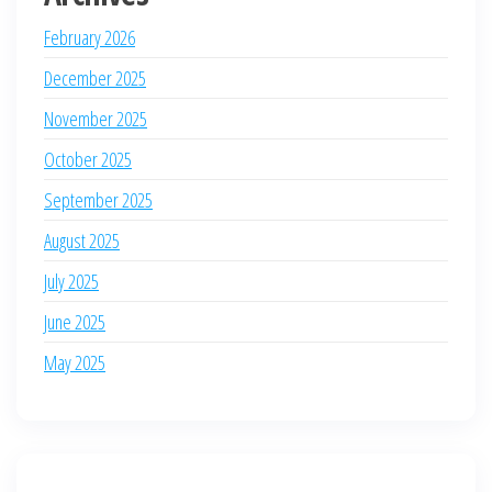
February 2026
December 2025
November 2025
October 2025
September 2025
August 2025
July 2025
June 2025
May 2025