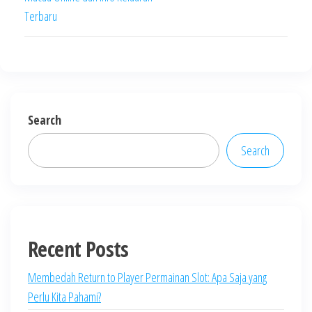
Terbaru
Search
Search
Recent Posts
Membedah Return to Player Permainan Slot: Apa Saja yang
Perlu Kita Pahami?