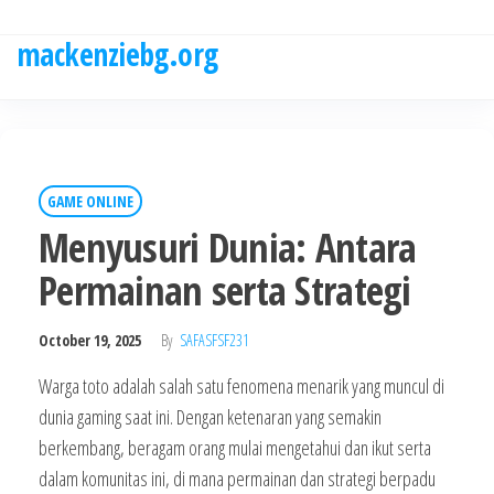
Skip
to
mackenziebg.org
the
content
GAME ONLINE
Menyusuri Dunia: Antara
Permainan serta Strategi
October 19, 2025
By
SAFASFSF231
Warga toto adalah salah satu fenomena menarik yang muncul di
dunia gaming saat ini. Dengan ketenaran yang semakin
berkembang, beragam orang mulai mengetahui dan ikut serta
dalam komunitas ini, di mana permainan dan strategi berpadu