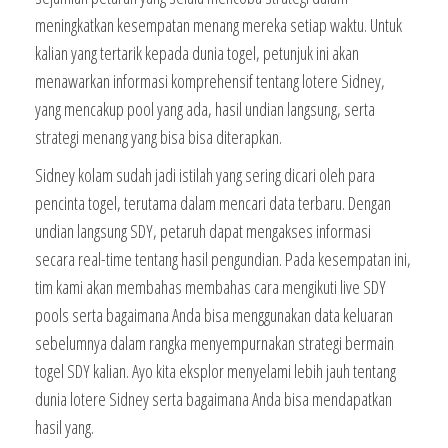
meningkatkan kesempatan menang mereka setiap waktu. Untuk
kalian yang tertarik kepada dunia togel, petunjuk ini akan
menawarkan informasi komprehensif tentang lotere Sidney,
yang mencakup pool yang ada, hasil undian langsung, serta
strategi menang yang bisa bisa diterapkan.
Sidney kolam sudah jadi istilah yang sering dicari oleh para
pencinta togel, terutama dalam mencari data terbaru. Dengan
undian langsung SDY, petaruh dapat mengakses informasi
secara real-time tentang hasil pengundian. Pada kesempatan ini,
tim kami akan membahas membahas cara mengikuti live SDY
pools serta bagaimana Anda bisa menggunakan data keluaran
sebelumnya dalam rangka menyempurnakan strategi bermain
togel SDY kalian. Ayo kita eksplor menyelami lebih jauh tentang
dunia lotere Sidney serta bagaimana Anda bisa mendapatkan
hasil yang.