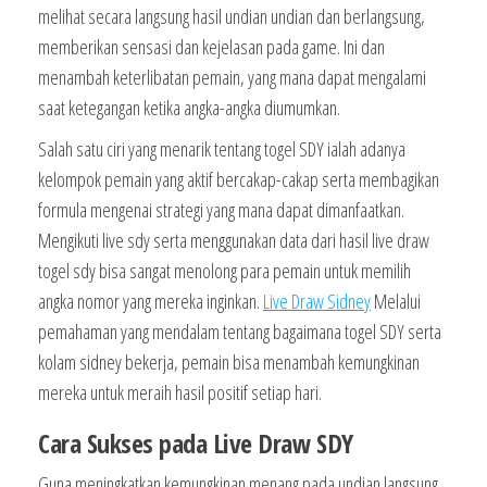
melihat secara langsung hasil undian undian dan berlangsung,
memberikan sensasi dan kejelasan pada game. Ini dan
menambah keterlibatan pemain, yang mana dapat mengalami
saat ketegangan ketika angka-angka diumumkan.
Salah satu ciri yang menarik tentang togel SDY ialah adanya
kelompok pemain yang aktif bercakap-cakap serta membagikan
formula mengenai strategi yang mana dapat dimanfaatkan.
Mengikuti live sdy serta menggunakan data dari hasil live draw
togel sdy bisa sangat menolong para pemain untuk memilih
angka nomor yang mereka inginkan.
Live Draw Sidney
Melalui
pemahaman yang mendalam tentang bagaimana togel SDY serta
kolam sidney bekerja, pemain bisa menambah kemungkinan
mereka untuk meraih hasil positif setiap hari.
Cara Sukses pada Live Draw SDY
Guna meningkatkan kemungkinan menang pada undian langsung