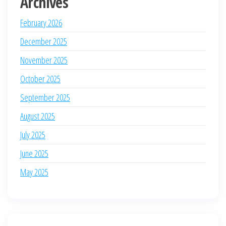
Archives
February 2026
December 2025
November 2025
October 2025
September 2025
August 2025
July 2025
June 2025
May 2025