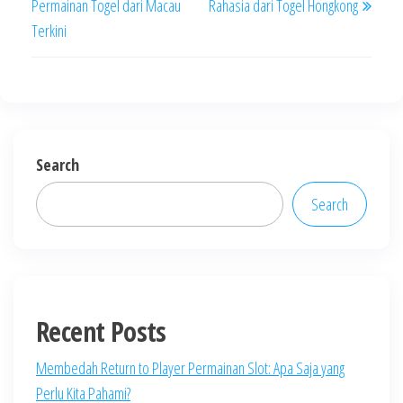
Permainan Togel dari Macau
Rahasia dari Togel Hongkong
Terkini
Search
Search
Recent Posts
Membedah Return to Player Permainan Slot: Apa Saja yang
Perlu Kita Pahami?