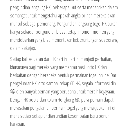
pengundian langsung HK, beberapa ikut serta menantikan dalam
semangat untuk mengetahui apakah angka pilihan mereka akan
muncul sebagai pemenang. Pengundian langsung togel HK bukan
hanya sekadar pengundian biasa, tetapi momen-momen yang
mendebarkan yang bisa menentukan keberuntungan seseorang
dalam sekejap.
Setiap kali keluaran dari HK hari ini hari ini menjadi perhatian,
khususnya bagi mereka yang memantau hasil lotto HK dan
berkaitan dengan beraneka bentuk permainan togel online. Dari
pengeluaran HK lotto sampai rekap 6D HK, segala informasi din
等 oleh banyak pemain yang berusaha untuk meraih kejayaan.
Dengan HK pools dan kolam Hongkong 6D, para pemain dapat
merasakan pengalaman bermain togel yang menakjubkan ini di
mana setiap setiap undian undian kesempatan baru penuh
harapan.