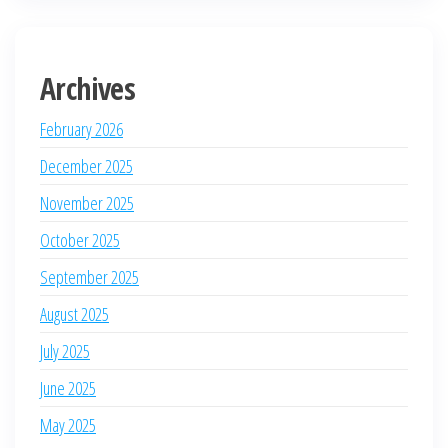
Archives
February 2026
December 2025
November 2025
October 2025
September 2025
August 2025
July 2025
June 2025
May 2025