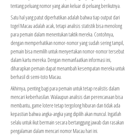
tentang peluang nomor yang akan keluar di peluang berikutnya.
Satu hal yang patut diperhatikan adalah bahwa tiap output dari
togel Macau adalah acak, tetapi analisis statistik bisa menolong
para pemain dalam menentukan taktik mereka. Contohnya,
dengan memperhatikan nomor-nomor yang sudah sering tampil,
pemain bisa memilih untuk menyertakan nomor-nomor tersebut
dalam kartu mereka. Dengan memanfaatkan informasi ini,
diharapkan pemain dapat menambah kesempatan mereka untuk
berhasil di semi-toto Macau.
Akhirnya, penting bagi para pemain untuk tetap realistis dalam
mencari keberhasilan. Walaupun analisis dan perencanaan bisa
membantu, game lotere tetap tergolong hiburan dan tidak ada
kepastian bahwa angka-angka yang dipilih akan muncul. Ingatlah
selalu untuk ikut bermain secara bertanggung jawab dan rasakan
pengalaman dalam mencari nomor Macau hari ini.