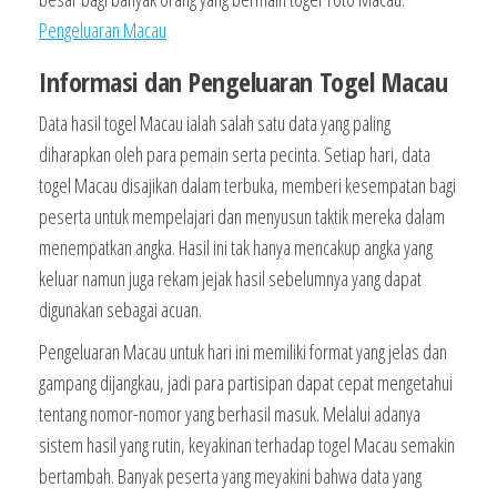
Pengeluaran Macau
Informasi dan Pengeluaran Togel Macau
Data hasil togel Macau ialah salah satu data yang paling
diharapkan oleh para pemain serta pecinta. Setiap hari, data
togel Macau disajikan dalam terbuka, memberi kesempatan bagi
peserta untuk mempelajari dan menyusun taktik mereka dalam
menempatkan angka. Hasil ini tak hanya mencakup angka yang
keluar namun juga rekam jejak hasil sebelumnya yang dapat
digunakan sebagai acuan.
Pengeluaran Macau untuk hari ini memiliki format yang jelas dan
gampang dijangkau, jadi para partisipan dapat cepat mengetahui
tentang nomor-nomor yang berhasil masuk. Melalui adanya
sistem hasil yang rutin, keyakinan terhadap togel Macau semakin
bertambah. Banyak peserta yang meyakini bahwa data yang