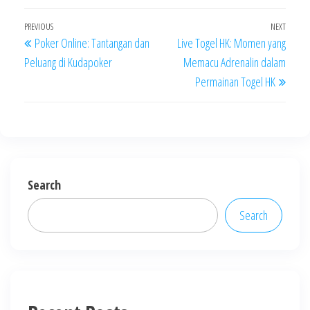
Post
Previous
PREVIOUS
NEXT
Next
Poker Online: Tantangan dan
Live Togel HK: Momen yang
navigation
Post
Post
Peluang di Kudapoker
Memacu Adrenalin dalam
Permainan Togel HK
Search
Search