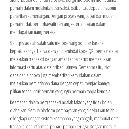
pemain dalam melakukan transaksi, baik untuk deposit maupun
penarikan kemenangan. Dengan proses yang cepat dan mudah,
pemain tidak perlu khawatir tentang keterlambatan dalam
mendapatkan uang mereka.
Slot qris adalah salah satu metode yang populer karena
kepraktisannya. Hanya dengan memindai kode QR, pemain dapat
melakukan transaksi dengan aman tanpa harus memasukkan
informasi kartu atau data pribadi lainnya. Sementara itu, slot
dana dan slot ovo juga memberikan kemudahan dalam
melakukan pemindahan dana dengan cepat, menjadikannya
pilihan tepat untuk pemain yang ingin bermain tanpa kendala.
Keamanan dalam bertransaksi adalah faktor yang tidak boleh
diabaikan. Semua platform pembayaran yang disebutkan telah
dilengkapi dengan sistem keamanan yang canggih, membuat data
transaksi dan informasi pribadi pemain terjaga. Dengan memilih