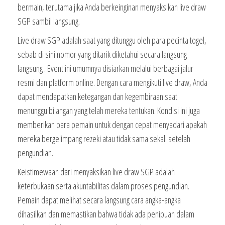
bermain, terutama jika Anda berkeinginan menyaksikan live draw
SGP sambil langsung.
Live draw SGP adalah saat yang ditunggu oleh para pecinta togel,
sebab di sini nomor yang ditarik diketahui secara langsung
langsung . Event ini umumnya disiarkan melalui berbagai jalur
resmi dan platform online. Dengan cara mengikuti live draw, Anda
dapat mendapatkan ketegangan dan kegembiraan saat
menunggu bilangan yang telah mereka tentukan. Kondisi ini juga
memberikan para pemain untuk dengan cepat menyadari apakah
mereka bergelimpang rezeki atau tidak sama sekali setelah
pengundian.
Keistimewaan dari menyaksikan live draw SGP adalah
keterbukaan serta akuntabilitas dalam proses pengundian.
Pemain dapat melihat secara langsung cara angka-angka
dihasilkan dan memastikan bahwa tidak ada penipuan dalam