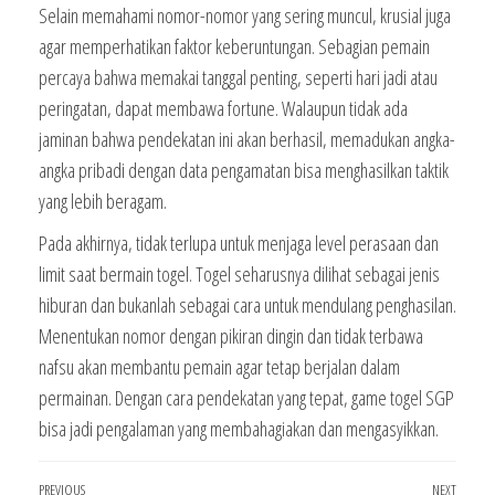
Selain memahami nomor-nomor yang sering muncul, krusial juga
agar memperhatikan faktor keberuntungan. Sebagian pemain
percaya bahwa memakai tanggal penting, seperti hari jadi atau
peringatan, dapat membawa fortune. Walaupun tidak ada
jaminan bahwa pendekatan ini akan berhasil, memadukan angka-
angka pribadi dengan data pengamatan bisa menghasilkan taktik
yang lebih beragam.
Pada akhirnya, tidak terlupa untuk menjaga level perasaan dan
limit saat bermain togel. Togel seharusnya dilihat sebagai jenis
hiburan dan bukanlah sebagai cara untuk mendulang penghasilan.
Menentukan nomor dengan pikiran dingin dan tidak terbawa
nafsu akan membantu pemain agar tetap berjalan dalam
permainan. Dengan cara pendekatan yang tepat, game togel SGP
bisa jadi pengalaman yang membahagiakan dan mengasyikkan.
Previous
PREVIOUS
NEXT
Next