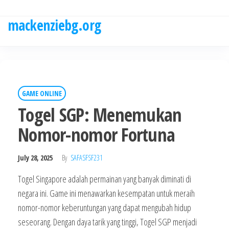
Skip
to
mackenziebg.org
the
content
GAME ONLINE
Togel SGP: Menemukan
Nomor-nomor Fortuna
July 28, 2025
By
SAFASFSF231
Togel Singapore adalah permainan yang banyak diminati di
negara ini. Game ini menawarkan kesempatan untuk meraih
nomor-nomor keberuntungan yang dapat mengubah hidup
seseorang. Dengan daya tarik yang tinggi, Togel SGP menjadi