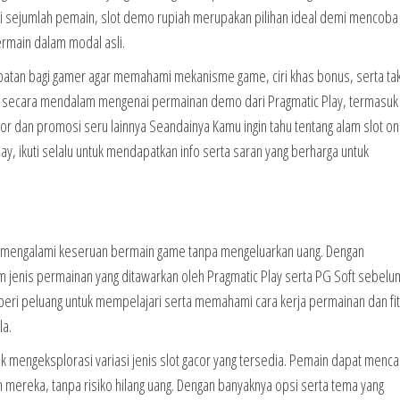
i sejumlah pemain, slot demo rupiah merupakan pilihan ideal demi mencoba
main dalam modal asli.
tan bagi gamer agar memahami mekanisme game, ciri khas bonus, serta tak
ahas secara mendalam mengenai permainan demo dari Pragmatic Play, termasuk
dan promosi seru lainnya Seandainya Kamu ingin tahu tentang alam slot onl
ay, ikuti selalu untuk mendapatkan info serta saran yang berharga untuk
uk mengalami keseruan bermain game tanpa mengeluarkan uang. Dengan
jenis permainan yang ditawarkan oleh Pragmatic Play serta PG Soft sebelu
mberi peluang untuk mempelajari serta memahami cara kerja permainan dan fit
la.
k mengeksplorasi variasi jenis slot gacor yang tersedia. Pemain dapat menca
 mereka, tanpa risiko hilang uang. Dengan banyaknya opsi serta tema yang