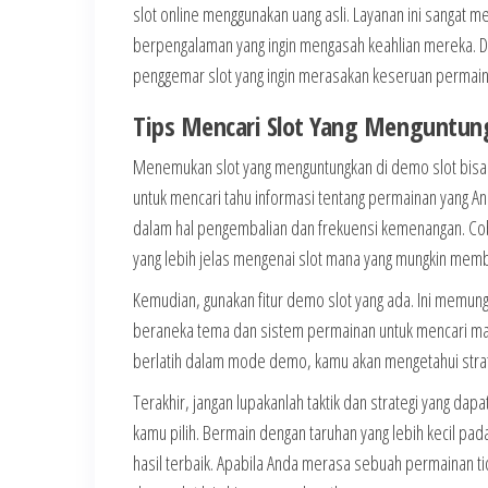
slot online menggunakan uang asli. Layanan ini sangat 
berpengalaman yang ingin mengasah keahlian mereka. Da
penggemar slot yang ingin merasakan keseruan permaina
Tips Mencari Slot Yang Menguntun
Menemukan slot yang menguntungkan di demo slot bisa 
untuk mencari tahu informasi tentang permainan yang An
dalam hal pengembalian dan frekuensi kemenangan. Cob
yang lebih jelas mengenai slot mana yang mungkin memb
Kemudian, gunakan fitur demo slot yang ada. Ini memun
beraneka tema dan sistem permainan untuk mencari man
berlatih dalam mode demo, kamu akan mengetahui strat
Terakhir, jangan lupakanlah taktik dan strategi yang dap
kamu pilih. Bermain dengan taruhan yang lebih kecil pa
hasil terbaik. Apabila Anda merasa sebuah permainan ti