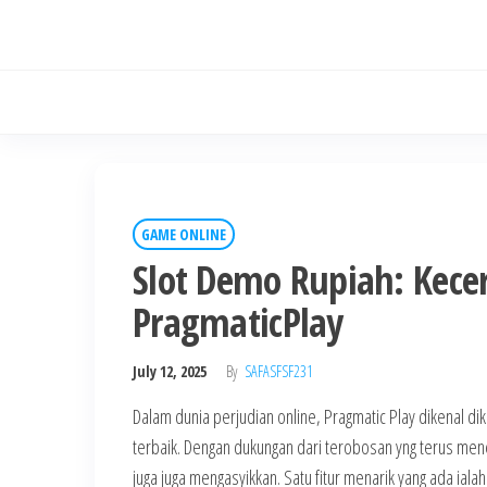
Skip
to
the
content
GAME ONLINE
Slot Demo Rupiah: Kece
PragmaticPlay
July 12, 2025
By
SAFASFSF231
Dalam dunia perjudian online, Pragmatic Play dikenal d
terbaik. Dengan dukungan dari terobosan yng terus men
juga juga mengasyikkan. Satu fitur menarik yang ada i