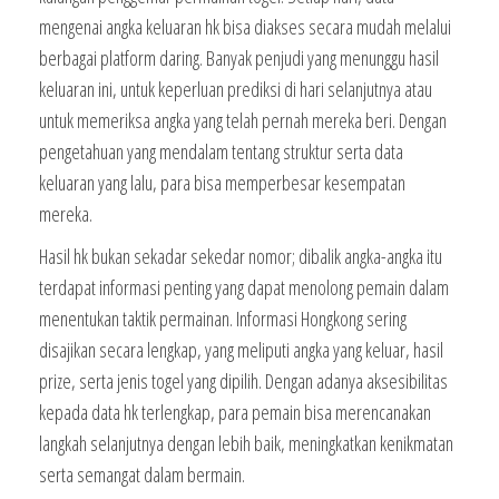
mengenai angka keluaran hk bisa diakses secara mudah melalui
berbagai platform daring. Banyak penjudi yang menunggu hasil
keluaran ini, untuk keperluan prediksi di hari selanjutnya atau
untuk memeriksa angka yang telah pernah mereka beri. Dengan
pengetahuan yang mendalam tentang struktur serta data
keluaran yang lalu, para bisa memperbesar kesempatan
mereka.
Hasil hk bukan sekadar sekedar nomor; dibalik angka-angka itu
terdapat informasi penting yang dapat menolong pemain dalam
menentukan taktik permainan. Informasi Hongkong sering
disajikan secara lengkap, yang meliputi angka yang keluar, hasil
prize, serta jenis togel yang dipilih. Dengan adanya aksesibilitas
kepada data hk terlengkap, para pemain bisa merencanakan
langkah selanjutnya dengan lebih baik, meningkatkan kenikmatan
serta semangat dalam bermain.