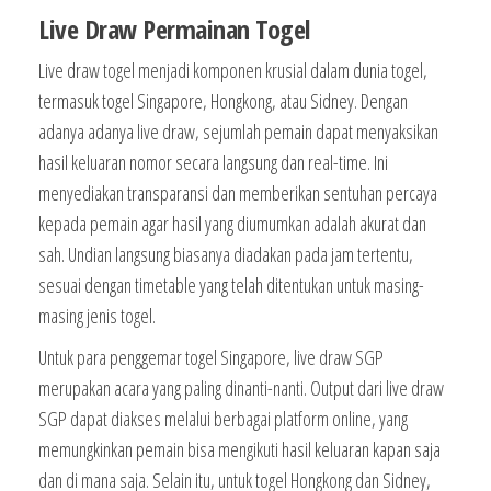
Live Draw Permainan Togel
Live draw togel menjadi komponen krusial dalam dunia togel,
termasuk togel Singapore, Hongkong, atau Sidney. Dengan
adanya adanya live draw, sejumlah pemain dapat menyaksikan
hasil keluaran nomor secara langsung dan real-time. Ini
menyediakan transparansi dan memberikan sentuhan percaya
kepada pemain agar hasil yang diumumkan adalah akurat dan
sah. Undian langsung biasanya diadakan pada jam tertentu,
sesuai dengan timetable yang telah ditentukan untuk masing-
masing jenis togel.
Untuk para penggemar togel Singapore, live draw SGP
merupakan acara yang paling dinanti-nanti. Output dari live draw
SGP dapat diakses melalui berbagai platform online, yang
memungkinkan pemain bisa mengikuti hasil keluaran kapan saja
dan di mana saja. Selain itu, untuk togel Hongkong dan Sidney,