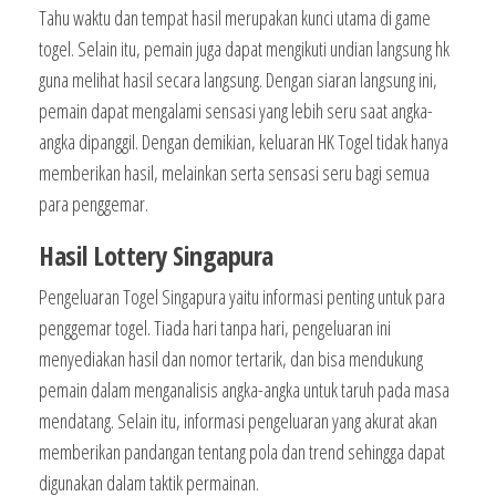
Tahu waktu dan tempat hasil merupakan kunci utama di game
togel. Selain itu, pemain juga dapat mengikuti undian langsung hk
guna melihat hasil secara langsung. Dengan siaran langsung ini,
pemain dapat mengalami sensasi yang lebih seru saat angka-
angka dipanggil. Dengan demikian, keluaran HK Togel tidak hanya
memberikan hasil, melainkan serta sensasi seru bagi semua
para penggemar.
Hasil Lottery Singapura
Pengeluaran Togel Singapura yaitu informasi penting untuk para
penggemar togel. Tiada hari tanpa hari, pengeluaran ini
menyediakan hasil dan nomor tertarik, dan bisa mendukung
pemain dalam menganalisis angka-angka untuk taruh pada masa
mendatang. Selain itu, informasi pengeluaran yang akurat akan
memberikan pandangan tentang pola dan trend sehingga dapat
digunakan dalam taktik permainan.