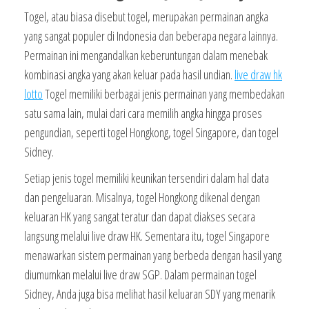
Togel, atau biasa disebut togel, merupakan permainan angka
yang sangat populer di Indonesia dan beberapa negara lainnya.
Permainan ini mengandalkan keberuntungan dalam menebak
kombinasi angka yang akan keluar pada hasil undian.
live draw hk
lotto
Togel memiliki berbagai jenis permainan yang membedakan
satu sama lain, mulai dari cara memilih angka hingga proses
pengundian, seperti togel Hongkong, togel Singapore, dan togel
Sidney.
Setiap jenis togel memiliki keunikan tersendiri dalam hal data
dan pengeluaran. Misalnya, togel Hongkong dikenal dengan
keluaran HK yang sangat teratur dan dapat diakses secara
langsung melalui live draw HK. Sementara itu, togel Singapore
menawarkan sistem permainan yang berbeda dengan hasil yang
diumumkan melalui live draw SGP. Dalam permainan togel
Sidney, Anda juga bisa melihat hasil keluaran SDY yang menarik