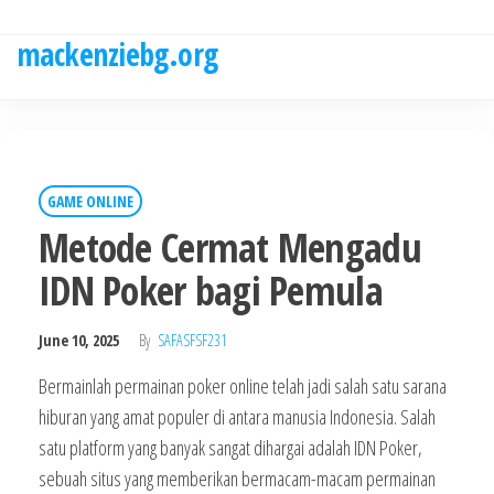
Skip
to
mackenziebg.org
the
content
GAME ONLINE
Metode Cermat Mengadu
IDN Poker bagi Pemula
June 10, 2025
By
SAFASFSF231
Bermainlah permainan poker online telah jadi salah satu sarana
hiburan yang amat populer di antara manusia Indonesia. Salah
satu platform yang banyak sangat dihargai adalah IDN Poker,
sebuah situs yang memberikan bermacam-macam permainan