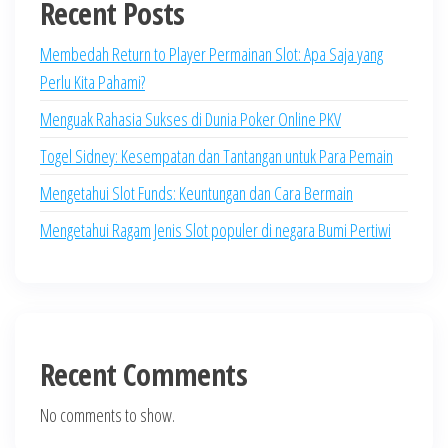
Recent Posts
Membedah Return to Player Permainan Slot: Apa Saja yang
Perlu Kita Pahami?
Menguak Rahasia Sukses di Dunia Poker Online PKV
Togel Sidney: Kesempatan dan Tantangan untuk Para Pemain
Mengetahui Slot Funds: Keuntungan dan Cara Bermain
Mengetahui Ragam Jenis Slot populer di negara Bumi Pertiwi
Recent Comments
No comments to show.