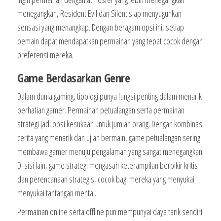
menegangkan, Resident Evil dan Silent siap menyuguhkan
sensasi yang menangkap. Dengan beragam opsi ini, setiap
pemain dapat mendapatkan permainan yang tepat cocok dengan
preferensi mereka.
Game Berdasarkan Genre
Dalam dunia gaming, tipologi punya fungsi penting dalam menarik
perhatian gamer. Permainan petualangan serta permainan
strategi jadi opsi kesukaan untuk jumlah orang. Dengan kombinasi
cerita yang menarik dan ujian bermain, game petualangan sering
membawa gamer menuju pengalaman yang sangat menegangkan.
Di sisi lain, game strategi mengasah keterampilan berpikir kritis
dan perencanaan strategis, cocok bagi mereka yang menyukai
menyukai tantangan mental.
Permainan online serta offline pun mempunyai daya tarik sendiri.