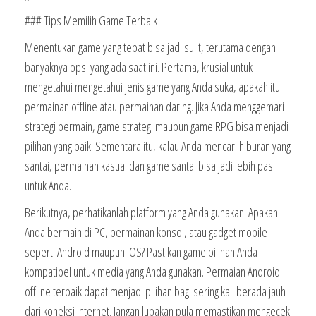
### Tips Memilih Game Terbaik
Menentukan game yang tepat bisa jadi sulit, terutama dengan
banyaknya opsi yang ada saat ini. Pertama, krusial untuk
mengetahui mengetahui jenis game yang Anda suka, apakah itu
permainan offline atau permainan daring. Jika Anda menggemari
strategi bermain, game strategi maupun game RPG bisa menjadi
pilihan yang baik. Sementara itu, kalau Anda mencari hiburan yang
santai, permainan kasual dan game santai bisa jadi lebih pas
untuk Anda.
Berikutnya, perhatikanlah platform yang Anda gunakan. Apakah
Anda bermain di PC, permainan konsol, atau gadget mobile
seperti Android maupun iOS? Pastikan game pilihan Anda
kompatibel untuk media yang Anda gunakan. Permaian Android
offline terbaik dapat menjadi pilihan bagi sering kali berada jauh
dari koneksi internet. Jangan lupakan pula memastikan mengecek