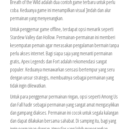
Breath of the Wild adalah dua contoh game terbaru untuk perlu
coba. Keduanya game ini menampilkan visual ]indah dan alur
permainan yang menyenangkan.
Untuk penggemar game offline, terdapat opsi menarik seperti
Stardew Valley dan Hollow. Permainan-permainan ini memberi
kesempatan pemain agar merasakan pengalaman bermain tanpa
perlu akses internet. Bagi siapa saja yang menanti permainan
gratis, Apex Legends dan Fort adalah rekomendasi sangat
populer. Keduanya menawarkan sensasi bertempur yang seru
dengan unsur strategis, membuatnya sebagai permainan yang
tidak ingin dilewatkan.
Untuk para penggemar permainan ringan, opsi seperti Among Us
dan Fall hadir sebagai permainan yang sangat amat mengasyikkan
dan gampang diakses. Permainan ini cocok untuk segala kalangan
dan dapat dilakukan bersama sahabat. Di samping itu, bagi yang
ingin permainan dengan atmosfer yang lebih menegangkan