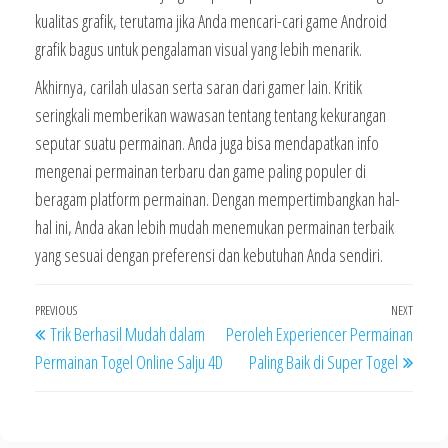
kualitas grafik, terutama jika Anda mencari-cari game Android
grafik bagus untuk pengalaman visual yang lebih menarik.
Akhirnya, carilah ulasan serta saran dari gamer lain. Kritik
seringkali memberikan wawasan tentang tentang kekurangan
seputar suatu permainan. Anda juga bisa mendapatkan info
mengenai permainan terbaru dan game paling populer di
beragam platform permainan. Dengan mempertimbangkan hal-
hal ini, Anda akan lebih mudah menemukan permainan terbaik
yang sesuai dengan preferensi dan kebutuhan Anda sendiri.
Post
Previous
PREVIOUS
NEXT
Next
Trik Berhasil Mudah dalam
Peroleh Experiencer Permainan
navigation
Post
Post
Permainan Togel Online Salju 4D
Paling Baik di Super Togel