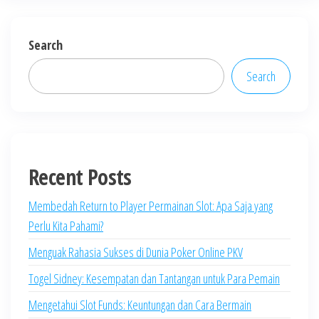
Search
Search
Recent Posts
Membedah Return to Player Permainan Slot: Apa Saja yang
Perlu Kita Pahami?
Menguak Rahasia Sukses di Dunia Poker Online PKV
Togel Sidney: Kesempatan dan Tantangan untuk Para Pemain
Mengetahui Slot Funds: Keuntungan dan Cara Bermain