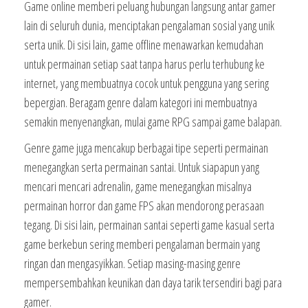
Game online memberi peluang hubungan langsung antar gamer
lain di seluruh dunia, menciptakan pengalaman sosial yang unik
serta unik. Di sisi lain, game offline menawarkan kemudahan
untuk permainan setiap saat tanpa harus perlu terhubung ke
internet, yang membuatnya cocok untuk pengguna yang sering
bepergian. Beragam genre dalam kategori ini membuatnya
semakin menyenangkan, mulai game RPG sampai game balapan.
Genre game juga mencakup berbagai tipe seperti permainan
menegangkan serta permainan santai. Untuk siapapun yang
mencari mencari adrenalin, game menegangkan misalnya
permainan horror dan game FPS akan mendorong perasaan
tegang. Di sisi lain, permainan santai seperti game kasual serta
game berkebun sering memberi pengalaman bermain yang
ringan dan mengasyikkan. Setiap masing-masing genre
mempersembahkan keunikan dan daya tarik tersendiri bagi para
gamer.