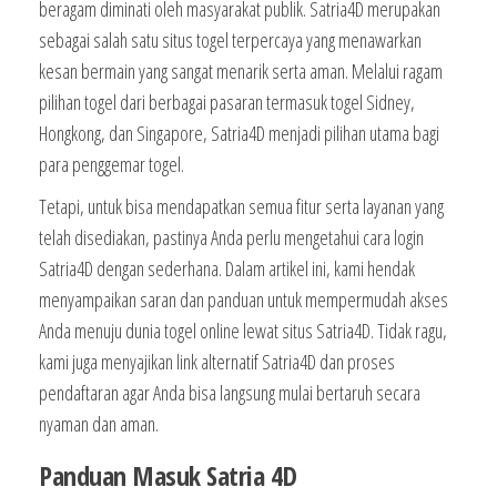
beragam diminati oleh masyarakat publik. Satria4D merupakan
sebagai salah satu situs togel terpercaya yang menawarkan
kesan bermain yang sangat menarik serta aman. Melalui ragam
pilihan togel dari berbagai pasaran termasuk togel Sidney,
Hongkong, dan Singapore, Satria4D menjadi pilihan utama bagi
para penggemar togel.
Tetapi, untuk bisa mendapatkan semua fitur serta layanan yang
telah disediakan, pastinya Anda perlu mengetahui cara login
Satria4D dengan sederhana. Dalam artikel ini, kami hendak
menyampaikan saran dan panduan untuk mempermudah akses
Anda menuju dunia togel online lewat situs Satria4D. Tidak ragu,
kami juga menyajikan link alternatif Satria4D dan proses
pendaftaran agar Anda bisa langsung mulai bertaruh secara
nyaman dan aman.
Panduan Masuk Satria 4D