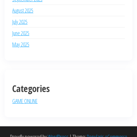
August 2025
July 2025
June 2025
May 2025
Categories
GAME ONLINE
Proudly powered by
WordPress
|
Theme:
Popularis eCommerce