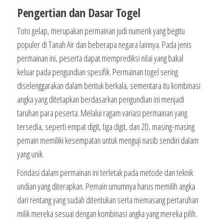
Pengertian dan Dasar Togel
Toto gelap, merupakan permainan judi numerik yang begitu
populer di Tanah Air dan beberapa negara lainnya. Pada jenis
permainan ini, peserta dapat memprediksi nilai yang bakal
keluar pada pengundian spesifik. Permainan togel sering
diselenggarakan dalam bentuk berkala, sementara itu kombinasi
angka yang ditetapkan berdasarkan pengundian ini menjadi
taruhan para peserta. Melalui ragam variasi permainan yang
tersedia, seperti empat digit, tiga digit, dan 2D, masing-masing
pemain memiliki kesempatan untuk menguji nasib sendiri dalam
yang unik.
Fondasi dalam permainan ini terletak pada metode dan teknik
undian yang diterapkan. Pemain umumnya harus memilih angka
dari rentang yang sudah ditentukan serta memasang pertaruhan
milik mereka sesuai dengan kombinasi angka yang mereka pilih.