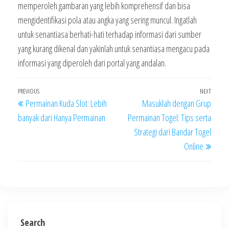
memperoleh gambaran yang lebih komprehensif dan bisa
mengidentifikasi pola atau angka yang sering muncul. Ingatlah
untuk senantiasa berhati-hati terhadap informasi dari sumber
yang kurang dikenal dan yakinlah untuk senantiasa mengacu pada
informasi yang diperoleh dari portal yang andalan.
Post
Previous
PREVIOUS
NEXT
Next
Permainan Kuda Slot: Lebih
Masuklah dengan Grup
navigation
Post
Post
banyak dari Hanya Permainan
Permainan Togel: Tips serta
Strategi dari Bandar Togel
Online
Search