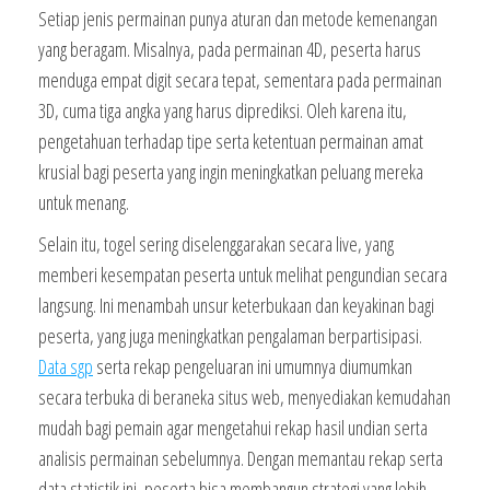
Setiap jenis permainan punya aturan dan metode kemenangan
yang beragam. Misalnya, pada permainan 4D, peserta harus
menduga empat digit secara tepat, sementara pada permainan
3D, cuma tiga angka yang harus diprediksi. Oleh karena itu,
pengetahuan terhadap tipe serta ketentuan permainan amat
krusial bagi peserta yang ingin meningkatkan peluang mereka
untuk menang.
Selain itu, togel sering diselenggarakan secara live, yang
memberi kesempatan peserta untuk melihat pengundian secara
langsung. Ini menambah unsur keterbukaan dan keyakinan bagi
peserta, yang juga meningkatkan pengalaman berpartisipasi.
Data sgp
serta rekap pengeluaran ini umumnya diumumkan
secara terbuka di beraneka situs web, menyediakan kemudahan
mudah bagi pemain agar mengetahui rekap hasil undian serta
analisis permainan sebelumnya. Dengan memantau rekap serta
data statistik ini, peserta bisa membangun strategi yang lebih