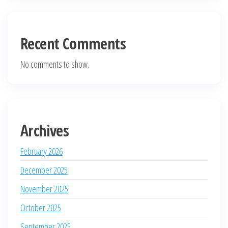
Recent Comments
No comments to show.
Archives
February 2026
December 2025
November 2025
October 2025
September 2025