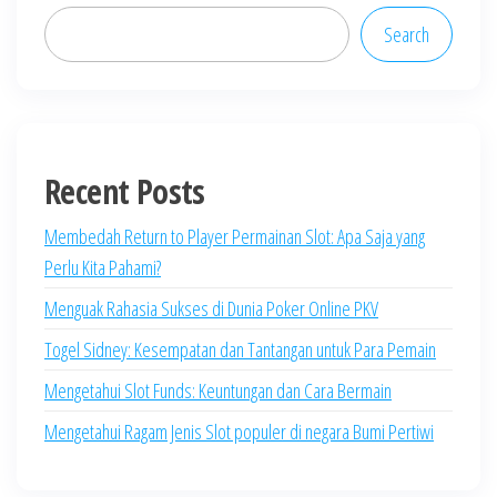
Search
Recent Posts
Membedah Return to Player Permainan Slot: Apa Saja yang
Perlu Kita Pahami?
Menguak Rahasia Sukses di Dunia Poker Online PKV
Togel Sidney: Kesempatan dan Tantangan untuk Para Pemain
Mengetahui Slot Funds: Keuntungan dan Cara Bermain
Mengetahui Ragam Jenis Slot populer di negara Bumi Pertiwi