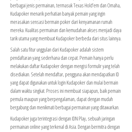
berbagai jenis permainan, termasuk Texas Hold’em dan Omaha,
Kudapoker menarik perhatian banyak pemain yang ingin
merasakan sensasi bermain poker dari kenyamanan rumah
mereka. Kualitas permainan dan kemudahan akses menjadi daya
tarik utama yang membuat Kudapoker berbeda dari situs lainnya.
Salah satu fitur unggulan dari Kudapoker adalah sistem
pendaftaran yang sederhana dan cepat. Pemain hanya perlu
melakukan daftar Kudapoker dengan mengisi formulir yang telah
disediakan. Setelah mendaftar, pengguna akan mendapatkan ID
yang dapat digunakan untuk login Kudapoker dan mulai bermain
dalam waktu singkat. Proses ini membuat siapapun, baik pemain
pemula maupun yang berpengalaman, dapat dengan mudah
bergabung dan menikmati berbagai permainan yang ditawarkan.
Kudapoker juga terintegrasi dengan IDN Play, sebuah jaringan
permainan online yang terkenal di Asia. Dengan bermitra dengan