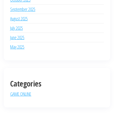
September 2025
August 2025
July 2025
June 2025
May 2025
Categories
GAME ONLINE