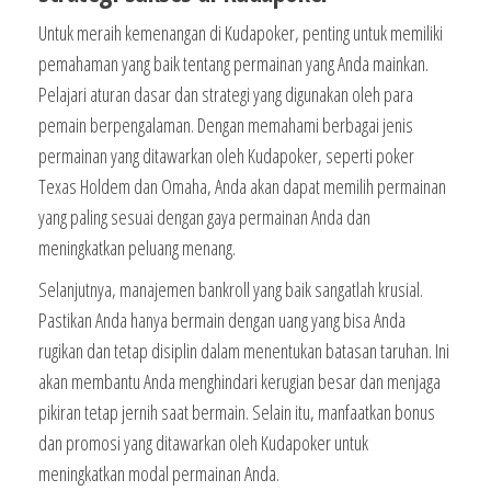
Untuk meraih kemenangan di Kudapoker, penting untuk memiliki
pemahaman yang baik tentang permainan yang Anda mainkan.
Pelajari aturan dasar dan strategi yang digunakan oleh para
pemain berpengalaman. Dengan memahami berbagai jenis
permainan yang ditawarkan oleh Kudapoker, seperti poker
Texas Holdem dan Omaha, Anda akan dapat memilih permainan
yang paling sesuai dengan gaya permainan Anda dan
meningkatkan peluang menang.
Selanjutnya, manajemen bankroll yang baik sangatlah krusial.
Pastikan Anda hanya bermain dengan uang yang bisa Anda
rugikan dan tetap disiplin dalam menentukan batasan taruhan. Ini
akan membantu Anda menghindari kerugian besar dan menjaga
pikiran tetap jernih saat bermain. Selain itu, manfaatkan bonus
dan promosi yang ditawarkan oleh Kudapoker untuk
meningkatkan modal permainan Anda.