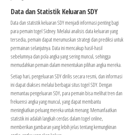
Data dan Statistik Keluaran SDY
Data dan statistik keluaran SDY menjadi informasi penting bagi
para pemain togel Sidney. Melalui analisis data keluaran yang
tersedia, pemain dapat merumuskan strategi dan prediksi untuk
permainan selanjutnya. Data ini mencakup hasil-hasil
sebelumnya dan pola angka yang sering muncul, sehingga
memudahkan pemain dalam menentukan pilihan angka mereka.
Setiap hari, pengeluaran SDY dirilis secara resmi, dan informasi
ini dapat diakses melalui berbagai situs togel SDY. Dengan
memantau pengeluaran SDY, para pemain bisa melihat tren dan
frekuensi angka yang muncul, yang dapat membantu
meningkatkan peluang mereka untuk menang. Memanfaatkan
statistik ini adalah langkah cerdas dalam togel online,
memberikan gambaran yang lebih jelas tentang kemungkinan