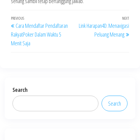
senang sambil tetap bertanggung jawab.
Post
Previous
PREVIOUS
NEXT
Next
Cara Mendaftar Pendaftaran
Link Harapan4D: Menavigasi
navigation
Post
Post
RakyatPoker Dalam Waktu 5
Peluang Menang
Menit Saja
Search
Search