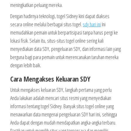
meningkatkan peluang mereka.
Dengan hadirnya teknologi, togel Sidney kini dapat diakses
secara online melalui berbagai situs togel.
sdy hari ini
Ini
memudahkan pemain untuk berpartisipasi tanpa harus pergi ke
lokasi fisik. Selain itu, situs-situs togel online sering kali
menyediakan data SDY, pengeluaran SDY, dan informasi lain yang
berguna bagi para pemain untuk merencanakan taruhan mereka
dengan lebih baik.
Cara Mengakses Keluaran SDY
Untuk mengakses keluaran SDY, langkah pertama yang perlu
Anda lakukan adalah mencari situs resmi yang menyediakan
informasi tentang togel Sidney. Banyak situs togel online yang
menawarkan data mengenai pengeluaran SDY hari ini, sehingga
Anda dapat dengan mudah mendapatkan angka-angka terbaru.
Pastikan untuk memilih situs yang terpercaya dan memiliki