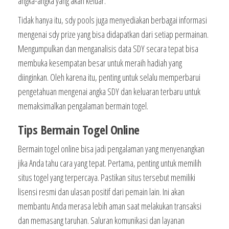
angka-angka yang akan keluar.
Tidak hanya itu, sdy pools juga menyediakan berbagai informasi
mengenai sdy prize yang bisa didapatkan dari setiap permainan.
Mengumpulkan dan menganalisis data SDY secara tepat bisa
membuka kesempatan besar untuk meraih hadiah yang
diinginkan. Oleh karena itu, penting untuk selalu memperbarui
pengetahuan mengenai angka SDY dan keluaran terbaru untuk
memaksimalkan pengalaman bermain togel.
Tips Bermain Togel Online
Bermain togel online bisa jadi pengalaman yang menyenangkan
jika Anda tahu cara yang tepat. Pertama, penting untuk memilih
situs togel yang terpercaya. Pastikan situs tersebut memiliki
lisensi resmi dan ulasan positif dari pemain lain. Ini akan
membantu Anda merasa lebih aman saat melakukan transaksi
dan memasang taruhan. Saluran komunikasi dan layanan