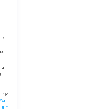
tuk
tipu
mati
a
NEXT
Next
 Wajib
Post
ului