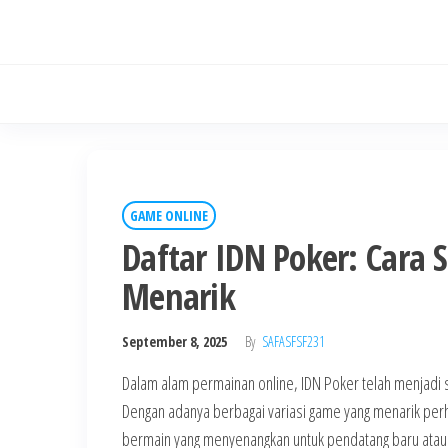
Skip
to
the
content
GAME ONLINE
Daftar IDN Poker: Cara
Menarik
September 8, 2025
By
SAFASFSF231
Dalam alam permainan online, IDN Poker telah menjadi se
Dengan adanya berbagai variasi game yang menarik per
bermain yang menyenangkan untuk pendatang baru ataup