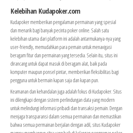
Kelebihan Kudapoker.com
Kudapoker memberikan pengalaman permainan yang spesial
dan menarik bagi banyak pecinta poker online. Salah satu
kelebihan utama dari platform ini adalah antarmukanya-nya yang
user-friendly, memudahkan para pemain untuk menavigasi
beragam fitur dan permainan yang tersedia. Selain itu, situs ini
dirancang untuk dapat masuk di beragam alat, baik pada
komputer maupun ponsel pintar, memberikan fleksibilitas bagi
pengguna untuk bermain kapan saja dan kapan pun.
Keamanan dan kehandalan juga adalah fokus di Kudapoker. Situs
ini dilengkapi dengan sistem perlindungan data yang modern
untuk melindungi informasi pribadi dan transaksi pemain. Dengan
menjaga transparansi dalam semua permainan dan memastikan
bahwa semua permainan berjalan dengan adil, situs Kudapoker