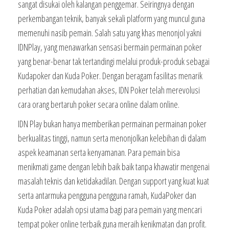
sangat disukai oleh kalangan penggemar. Seiringnya dengan
perkembangan teknik, banyak sekali platform yang muncul guna
memenuhi nasib pemain. Salah satu yang khas menonjol yakni
IDNPlay, yang menawarkan sensasi bermain permainan poker
yang benar-benar tak tertandingi melalui produk-produk sebagai
Kudapoker dan Kuda Poker. Dengan beragam fasilitas menarik
perhatian dan kemudahan akses, IDN Poker telah merevolusi
cara orang bertaruh poker secara online dalam online.
IDN Play bukan hanya memberikan permainan permainan poker
berkualitas tinggi, namun serta menonjolkan kelebihan di dalam
aspek keamanan serta kenyamanan. Para pemain bisa
menikmati game dengan lebih baik baik tanpa khawatir mengenai
masalah teknis dan ketidakadilan. Dengan support yang kuat kuat
serta antarmuka pengguna pengguna ramah, KudaPoker dan
Kuda Poker adalah opsi utama bagi para pemain yang mencari
tempat poker online terbaik guna meraih kenikmatan dan profit.