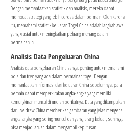
Dengan memanfaatkan statistik dan analisis, mereka dapat
membuat strategi yang lebih cerdas dalam bermain. Oleh karena
itu, memahami statistik keluaran Togel China adalah langkah awal
yang krusial untuk meningkatkan peluang menang dalam
permainan ini.
Analisis Data Pengeluaran China
Analisis data pengeluaran China sangat penting untuk memahami
pola dan tren yang ada dalam permainan togel. Dengan
memanfaatkan informasi dari keluaran China sebelumnya, para
pemain dapat memperkirakan angka-angka yang memiliki
kemungkinan muncul di undian berikutnya. Data yang dikumpulkan
dari live draw China memberikan gambaran yang jelas mengenai
angka-angka yang sering muncul dan yang jarang keluar, sehingga
bisa menjadi acuan dalam mengambil keputusan.