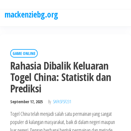
Skip
to
mackenziebg.org
the
content
GAME ONLINE
Rahasia Dibalik Keluaran
Togel China: Statistik dan
Prediksi
September 17, 2025
By
SAFASFSF231
Togel China telah menjadi salah satu permainan yang sangat
populer di kalangan masyarakat, baik di dalam negeri maupun
luar negeri. Dengan berbagai bentuk permainan dan metode