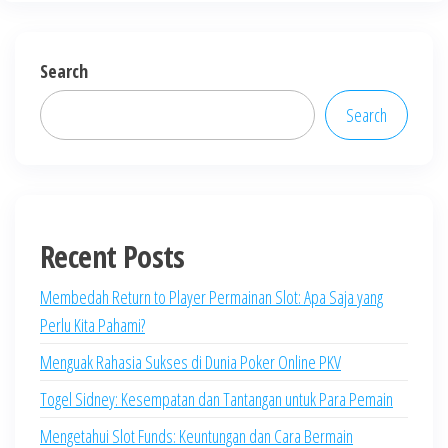
Search
Search
Recent Posts
Membedah Return to Player Permainan Slot: Apa Saja yang
Perlu Kita Pahami?
Menguak Rahasia Sukses di Dunia Poker Online PKV
Togel Sidney: Kesempatan dan Tantangan untuk Para Pemain
Mengetahui Slot Funds: Keuntungan dan Cara Bermain