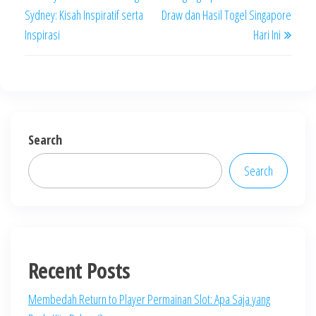
navigation
Post
Post
Sydney: Kisah Inspiratif serta
Draw dan Hasil Togel Singapore
Inspirasi
Hari Ini
Search
Search
Recent Posts
Membedah Return to Player Permainan Slot: Apa Saja yang