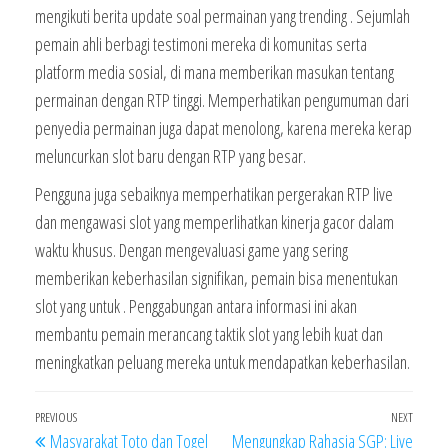
mengikuti berita update soal permainan yang trending . Sejumlah
pemain ahli berbagi testimoni mereka di komunitas serta
platform media sosial, di mana memberikan masukan tentang
permainan dengan RTP tinggi. Memperhatikan pengumuman dari
penyedia permainan juga dapat menolong, karena mereka kerap
meluncurkan slot baru dengan RTP yang besar.
Pengguna juga sebaiknya memperhatikan pergerakan RTP live
dan mengawasi slot yang memperlihatkan kinerja gacor dalam
waktu khusus. Dengan mengevaluasi game yang sering
memberikan keberhasilan signifikan, pemain bisa menentukan
slot yang untuk . Penggabungan antara informasi ini akan
membantu pemain merancang taktik slot yang lebih kuat dan
meningkatkan peluang mereka untuk mendapatkan keberhasilan.
Post
Previous
PREVIOUS
NEXT
Next
Masyarakat Toto dan Togel
Mengungkap Rahasia SGP: Live