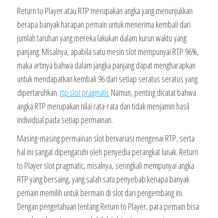
Return to Player atau RTP merupakan angka yang menunjukkan
berapa banyak harapan pemain untuk menerima kembali dari
jumlah taruhan yang mereka lakukan dalam kurun waktu yang
panjang. Misalnya, apabila satu mesin slot mempunyai RTP 96%,
maka artinya bahwa dalam jangka panjang dapat mengharapkan
untuk mendapatkan kembali 96 dari setiap seratus seratus yang
dipertaruhkan.
rtp slot pragmatic
Namun, penting dicatat bahwa
angka RTP merupakan nilai rata-rata dan tidak menjamin hasil
individual pada setiap permainan.
Masing-masing permainan slot bervariasi mengenai RTP, serta
hal ini sangat dipengaruhi oleh penyedia perangkat lunak. Return
to Player slot pragmatic, misalnya, seringkali mempunyai angka
RTP yang bersaing, yang salah satu penyebab kenapa banyak
pemain memilih untuk bermain di slot dari pengembang ini.
Dengan pengetahuan tentang Return to Player, para pemain bisa