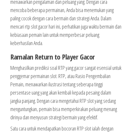
menawarkan pengalaman dan peluang yang. Dengan cara
mencoba beberapa permainan, Anda bisa menemukan yang
paling cocok dengan cara bermain dan strategi Anda. Dalam
mencari rtp slot gacor hari ini, perhatikan juga waktu bermain dan
kebiasaan pemain lain untuk memperbesar peluang
keberhasilan Anda.
Ramalan Return to Player Gacor
Menghasilkan prediksi soal RTP yang gacor sangat esensial untuk
penggemar permainan slot. RTP, atau Rasio Pengembalian
Pemain, menawarkan ilustrasi tentang seberapa tinggi
persentase uang yang akan kembali kepada pesaing dalam
jangka panjang. Dengan cara mengetahui RTP slot yang sedang
menguntungkan, pemain bisa memperkirakan peluang menang
dirinya dan menyusun strategi bermain yang efektif.
Satu cara untuk mendapatkan bocoran RTP slot ialah dengan