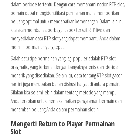
dalam periode tertentu. Dengan cara memahami notion RTP slot,
pemain dapat mengidentifikasi permainan mana memberikan
peluang optimal untuk mendapatkan kemenangan. Dalam lain ini,
kita akan membahas berbagai aspek terkait RTP live dan
menyediakan data RTP slot yang dapat membantu Anda dalam
memilih permainan yang tepat.
Salah satu tipe permainan yang lagi populer adalah RTP slot
pragmatic, yang terkenal dengan banyaknya jenis dan ide-ide
menarik yang disediakan. Selain itu, data tentang RTP slot gacor
hari ini juga merupakan bahan diskusi hangat di antara pemain.
Silakan kita selami lebih dalam tentang metode yang mampu
Anda terapkan untuk memaksimalkan pengalaman bermain dan
menambah peluang Anda dalam permainan slot ini.
Mengerti Return to Player Permainan
Slot