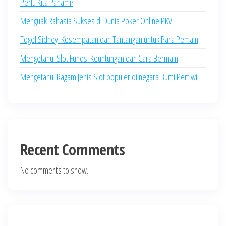
Perlu Kita Pahami?
Menguak Rahasia Sukses di Dunia Poker Online PKV
Togel Sidney: Kesempatan dan Tantangan untuk Para Pemain
Mengetahui Slot Funds: Keuntungan dan Cara Bermain
Mengetahui Ragam Jenis Slot populer di negara Bumi Pertiwi
Recent Comments
No comments to show.