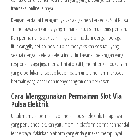
transaksi online lainnya.
Dengan terdapat beragamnya variasi game y tersedia, Slot Pulsa
Tri menawarkan variasi yang menarik untuk semua jenis pemain.
Dari permainan slot klasik hingga slot modern dengan beragam
fitur canggih, setiap individu bisa menyaksikan sesuatu yang
sesuai dengan selera selera individu. Layanan pelanggan yang
responsif siaga juga menjadi nilai positif, memberikan dukungan
yang diperlukan di setiap kesempatan untuk menjamin proses
bermain yang lancar dan menyenangkan dan berkesan.
Cara Menggunakan Permainan Slot Via
Pulsa Elektrik
Untuk memulai bermain slot melalui pulsa elektrik, tahap awal
yang perlu anda lakukan yaitu memilih platform permainan handal
terpercaya. Yakinkan platform yang Anda gunakan mempunyai