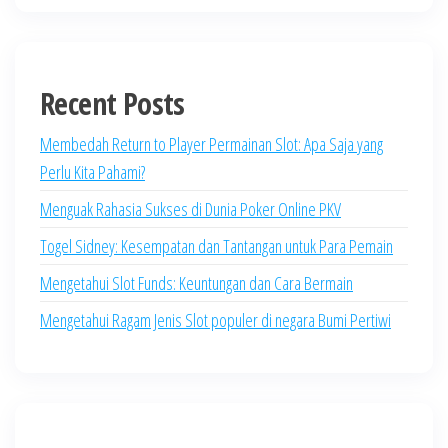
Recent Posts
Membedah Return to Player Permainan Slot: Apa Saja yang
Perlu Kita Pahami?
Menguak Rahasia Sukses di Dunia Poker Online PKV
Togel Sidney: Kesempatan dan Tantangan untuk Para Pemain
Mengetahui Slot Funds: Keuntungan dan Cara Bermain
Mengetahui Ragam Jenis Slot populer di negara Bumi Pertiwi