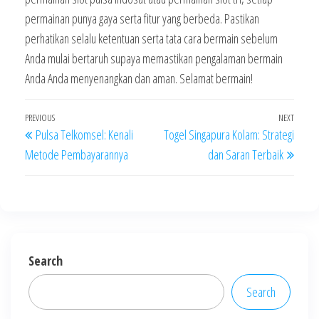
permainan punya gaya serta fitur yang berbeda. Pastikan
perhatikan selalu ketentuan serta tata cara bermain sebelum
Anda mulai bertaruh supaya memastikan pengalaman bermain
Anda Anda menyenangkan dan aman. Selamat bermain!
Post
Previous
PREVIOUS
NEXT
Next
Pulsa Telkomsel: Kenali
Togel Singapura Kolam: Strategi
navigation
Post
Post
Metode Pembayarannya
dan Saran Terbaik
Search
Search