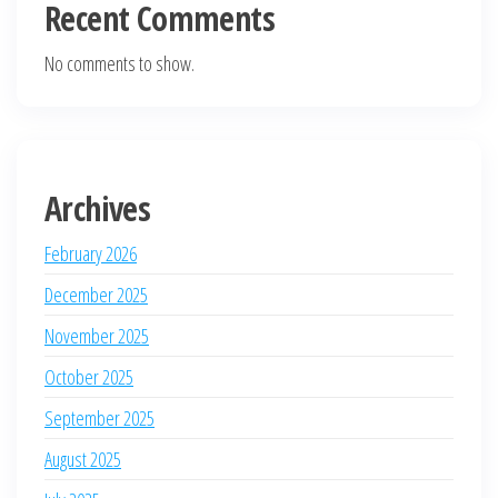
Recent Comments
No comments to show.
Archives
February 2026
December 2025
November 2025
October 2025
September 2025
August 2025