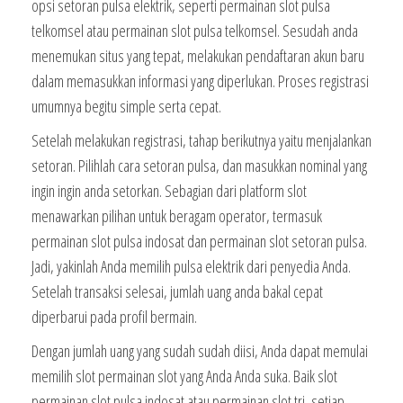
opsi setoran pulsa elektrik, seperti permainan slot pulsa
telkomsel atau permainan slot pulsa telkomsel. Sesudah anda
menemukan situs yang tepat, melakukan pendaftaran akun baru
dalam memasukkan informasi yang diperlukan. Proses registrasi
umumnya begitu simple serta cepat.
Setelah melakukan registrasi, tahap berikutnya yaitu menjalankan
setoran. Pilihlah cara setoran pulsa, dan masukkan nominal yang
ingin ingin anda setorkan. Sebagian dari platform slot
menawarkan pilihan untuk beragam operator, termasuk
permainan slot pulsa indosat dan permainan slot setoran pulsa.
Jadi, yakinlah Anda memilih pulsa elektrik dari penyedia Anda.
Setelah transaksi selesai, jumlah uang anda bakal cepat
diperbarui pada profil bermain.
Dengan jumlah uang yang sudah sudah diisi, Anda dapat memulai
memilih slot permainan slot yang Anda Anda suka. Baik slot
permainan slot pulsa indosat atau permainan slot tri, setiap