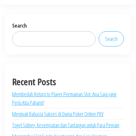
Search
Search
Recent Posts
Membedah Return to Player Permainan Slot: Apa Saja yang
Perlu Kita Pahami?
Menguak Rahasia Sukses di Dunia Poker Online PKV
Togel Sidney: Kesempatan dan Tantangan untuk Para Pemain