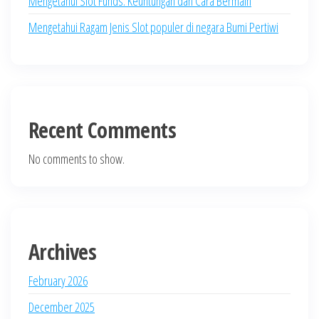
Mengetahui Slot Funds: Keuntungan dan Cara Bermain
Mengetahui Ragam Jenis Slot populer di negara Bumi Pertiwi
Recent Comments
No comments to show.
Archives
February 2026
December 2025