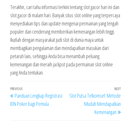
Terakhir, cari tahu informasi terkini tentang slot gacor hari ini dan
slot gacor di malam hari. Banyak situs slot online yang terpercaya
menyediakan tips dan update mengenai permainan yang tengah
populer dan cenderung memberikan kemenangan lebih tinggi.
Ikutlah dengan masyarakat judi slot di dunia maya untuk
membagikan pengalaman dan mendapatkan masukan dari
petaruh lain, sehingga Anda bisa menambah peluang
kemenangan dan meraih jackpot pada permainan slot online
yang Anda tentukan.
Post
Previous
PREVIOUS
NEXT
Next
Panduan Lengkap Registrasi
Slot Pulsa Telkomsel: Metode
navigation
Post
Post
IDN Poker bagi Pemula
Mudah Mendapatkan
Kemenangan