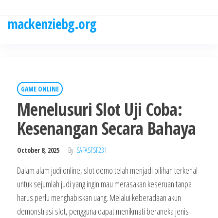
Skip
to
mackenziebg.org
the
content
GAME ONLINE
Menelusuri Slot Uji Coba:
Kesenangan Secara Bahaya
October 8, 2025
By
SAFASFSF231
Dalam alam judi online, slot demo telah menjadi pilihan terkenal
untuk sejumlah judi yang ingin mau merasakan keseruan tanpa
harus perlu menghabiskan uang. Melalui keberadaan akun
demonstrasi slot, pengguna dapat menikmati beraneka jenis