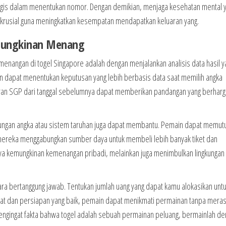
gis dalam menentukan nomor. Dengan demikian, menjaga kesehatan mental 
ah krusial guna meningkatkan kesempatan mendapatkan keluaran yang.
mungkinan Menang
menangan di togel Singapore adalah dengan menjalankan analisis data hasil y
main dapat menentukan keputusan yang lebih berbasis data saat memilih angka
ran SGP dari tanggal sebelumnya dapat memberikan pandangan yang berharg
abungan angka atau sistem taruhan juga dapat membantu. Pemain dapat memut
 mereka menggabungkan sumber daya untuk membeli lebih banyak tiket dan
nya kemungkinan kemenangan pribadi, melainkan juga menimbulkan lingkungan
ara bertanggung jawab. Tentukan jumlah uang yang dapat kamu alokasikan unt
tepat dan persiapan yang baik, pemain dapat menikmati permainan tanpa mera
engingat fakta bahwa togel adalah sebuah permainan peluang, bermainlah d