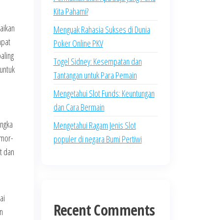
Kita Pahami?
aikan
Menguak Rahasia Sukses di Dunia
apat
Poker Online PKV
aling
Togel Sidney: Kesempatan dan
 untuk
Tantangan untuk Para Pemain
Mengetahui Slot Funds: Keuntungan
dan Cara Bermain
angka
Mengetahui Ragam Jenis Slot
omor-
populer di negara Bumi Pertiwi
t dan
ai
Recent Comments
an