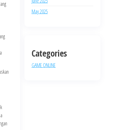
June 2025
yang
May 2025
ang
Categories
a
GAME ONLINE
uskan
uk
sa
engan