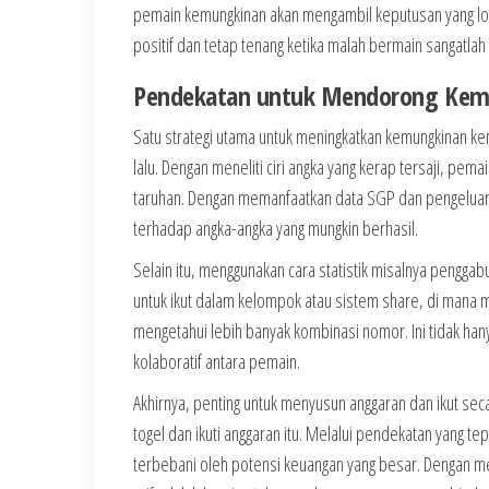
pemain kemungkinan akan mengambil keputusan yang lo
positif dan tetap tenang ketika malah bermain sangatl
Pendekatan untuk Mendorong Ke
Satu strategi utama untuk meningkatkan kemungkinan ke
lalu. Dengan meneliti ciri angka yang kerap tersaji, pe
taruhan. Dengan memanfaatkan data SGP dan pengelua
terhadap angka-angka yang mungkin berhasil.
Selain itu, menggunakan cara statistik misalnya pengg
untuk ikut dalam kelompok atau sistem share, di mana
mengetahui lebih banyak kombinasi nomor. Ini tidak ha
kolaboratif antara pemain.
Akhirnya, penting untuk menyusun anggaran dan ikut sec
togel dan ikuti anggaran itu. Melalui pendekatan yang 
terbebani oleh potensi keuangan yang besar. Dengan m