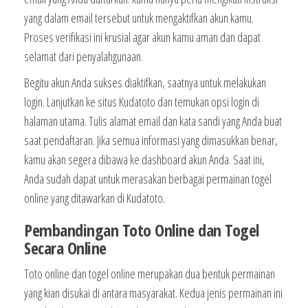
yang dalam email tersebut untuk mengaktifkan akun kamu.
Proses verifikasi ini krusial agar akun kamu aman dan dapat
selamat dari penyalahgunaan.
Begitu akun Anda sukses diaktifkan, saatnya untuk melakukan
login. Lanjutkan ke situs Kudatoto dan temukan opsi login di
halaman utama. Tulis alamat email dan kata sandi yang Anda buat
saat pendaftaran. Jika semua informasi yang dimasukkan benar,
kamu akan segera dibawa ke dashboard akun Anda. Saat ini,
Anda sudah dapat untuk merasakan berbagai permainan togel
online yang ditawarkan di Kudatoto.
Pembandingan Toto Online dan Togel
Secara Online
Toto online dan togel online merupakan dua bentuk permainan
yang kian disukai di antara masyarakat. Kedua jenis permainan ini