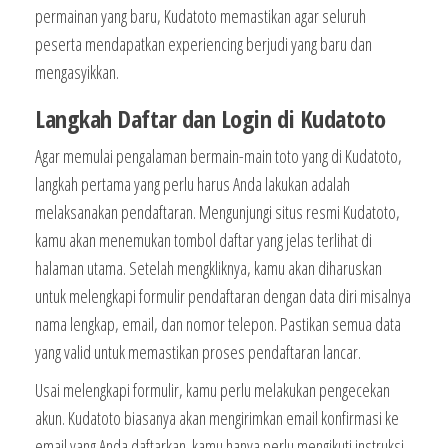
permainan yang baru, Kudatoto memastikan agar seluruh
peserta mendapatkan experiencing berjudi yang baru dan
mengasyikkan.
Langkah Daftar dan Login di Kudatoto
Agar memulai pengalaman bermain-main toto yang di Kudatoto,
langkah pertama yang perlu harus Anda lakukan adalah
melaksanakan pendaftaran. Mengunjungi situs resmi Kudatoto,
kamu akan menemukan tombol daftar yang jelas terlihat di
halaman utama. Setelah mengkliknya, kamu akan diharuskan
untuk melengkapi formulir pendaftaran dengan data diri misalnya
nama lengkap, email, dan nomor telepon. Pastikan semua data
yang valid untuk memastikan proses pendaftaran lancar.
Usai melengkapi formulir, kamu perlu melakukan pengecekan
akun. Kudatoto biasanya akan mengirimkan email konfirmasi ke
email yang Anda daftarkan. kamu hanya perlu mengikuti instruksi