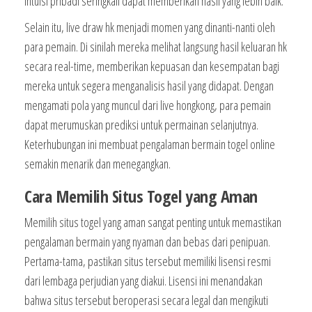
intuisi pribadi seringkali dapat memberikan hasil yang lebih baik.
Selain itu, live draw hk menjadi momen yang dinanti-nanti oleh
para pemain. Di sinilah mereka melihat langsung hasil keluaran hk
secara real-time, memberikan kepuasan dan kesempatan bagi
mereka untuk segera menganalisis hasil yang didapat. Dengan
mengamati pola yang muncul dari live hongkong, para pemain
dapat merumuskan prediksi untuk permainan selanjutnya.
Keterhubungan ini membuat pengalaman bermain togel online
semakin menarik dan menegangkan.
Cara Memilih Situs Togel yang Aman
Memilih situs togel yang aman sangat penting untuk memastikan
pengalaman bermain yang nyaman dan bebas dari penipuan.
Pertama-tama, pastikan situs tersebut memiliki lisensi resmi
dari lembaga perjudian yang diakui. Lisensi ini menandakan
bahwa situs tersebut beroperasi secara legal dan mengikuti