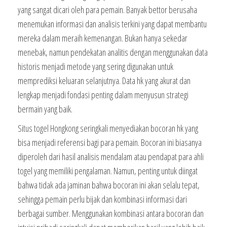
yang sangat dicari oleh para pemain. Banyak bettor berusaha
menemukan informasi dan analisis terkini yang dapat membantu
mereka dalam meraih kemenangan. Bukan hanya sekedar
menebak, namun pendekatan analitis dengan menggunakan data
historis menjadi metode yang sering digunakan untuk
memprediksi keluaran selanjutnya. Data hk yang akurat dan
lengkap menjadi fondasi penting dalam menyusun strategi
bermain yang baik.
Situs togel Hongkong seringkali menyediakan bocoran hk yang
bisa menjadi referensi bagi para pemain. Bocoran ini biasanya
diperoleh dari hasil analisis mendalam atau pendapat para ahli
togel yang memiliki pengalaman. Namun, penting untuk diingat
bahwa tidak ada jaminan bahwa bocoran ini akan selalu tepat,
sehingga pemain perlu bijak dan kombinasi informasi dari
berbagai sumber. Menggunakan kombinasi antara bocoran dan