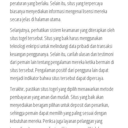
peraturan yang berlaku. Selain itu, situs yang terpercaya
biasanya menyediakan informasi mengenai lisensi mereka
secara jelas di halaman utama.
Selanjutnya, perhatikan sistem keamanan yang diterapkan oleh
situs togel tersebut. Situs yang baik harus menggunakan
teknologi enkripsi untuk melindungi data pribadi dan transaksi
keuangan penggunanya. Selain itu, carilah ulasan dan testimoni
dari pemain lain tentang pengalaman mereka ketika bermain di
situs tersebut. Pengalaman positif dari pengguna lain dapat
menjadi indikator bahwa situs tersebut dapat dipercaya.
Terakhir, pastikan situs togel yang dipilih menawarkan metode
pembayaran yang aman dan mudah. Situs yang baik akan
menyediakan beragam pilihan untuk deposit dan penarikan,
sehingga pemain dapat memilih yang paling sesuai dengan
kebutuhan mereka. Periksa juga layanan pelanggan yang