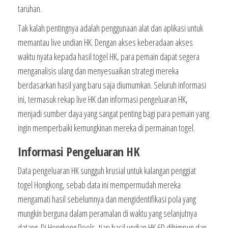
taruhan.
Tak kalah pentingnya adalah penggunaan alat dan aplikasi untuk
memantau live undian HK. Dengan akses keberadaan akses
waktu nyata kepada hasil togel HK, para pemain dapat segera
menganalisis ulang dan menyesuaikan strategi mereka
berdasarkan hasil yang baru saja diumumkan. Seluruh informasi
ini, termasuk rekap live HK dan informasi pengeluaran HK,
menjadi sumber daya yang sangat penting bagi para pemain yang
ingin memperbaiki kemungkinan mereka di permainan togel.
Informasi Pengeluaran HK
Data pengeluaran HK sungguh krusial untuk kalangan penggiat
togel Hongkong, sebab data ini mempermudah mereka
mengamati hasil sebelumnya dan mengidentifikasi pola yang
mungkin berguna dalam peramalan di waktu yang selanjutnya
datang. Di Hongkong Pools, tiap hasil undian HK 6D dihimpun dan