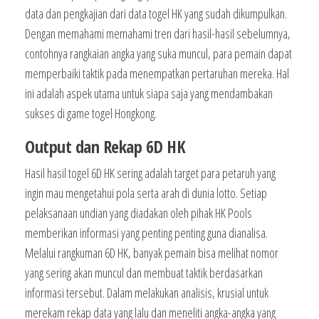
data dan pengkajian dari data togel HK yang sudah dikumpulkan.
Dengan memahami memahami tren dari hasil-hasil sebelumnya,
contohnya rangkaian angka yang suka muncul, para pemain dapat
memperbaiki taktik pada menempatkan pertaruhan mereka. Hal
ini adalah aspek utama untuk siapa saja yang mendambakan
sukses di game togel Hongkong.
Output dan Rekap 6D HK
Hasil hasil togel 6D HK sering adalah target para petaruh yang
ingin mau mengetahui pola serta arah di dunia lotto. Setiap
pelaksanaan undian yang diadakan oleh pihak HK Pools
memberikan informasi yang penting penting guna dianalisa.
Melalui rangkuman 6D HK, banyak pemain bisa melihat nomor
yang sering akan muncul dan membuat taktik berdasarkan
informasi tersebut. Dalam melakukan analisis, krusial untuk
merekam rekap data yang lalu dan meneliti angka-angka yang