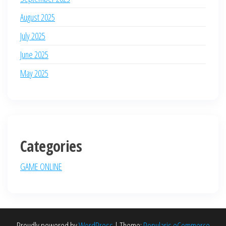
August 2025
July 2025
June 2025
May 2025
Categories
GAME ONLINE
Proudly powered by
WordPress
|
Theme:
Popularis eCommerce