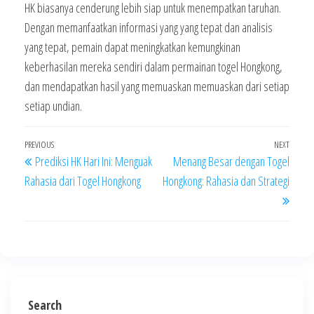
HK biasanya cenderung lebih siap untuk menempatkan taruhan.
Dengan memanfaatkan informasi yang yang tepat dan analisis
yang tepat, pemain dapat meningkatkan kemungkinan
keberhasilan mereka sendiri dalam permainan togel Hongkong,
dan mendapatkan hasil yang memuaskan memuaskan dari setiap
setiap undian.
Post
Previous
PREVIOUS
NEXT
Next
Prediksi HK Hari Ini: Menguak
Menang Besar dengan Togel
navigation
Post
Post
Rahasia dari Togel Hongkong
Hongkong: Rahasia dan Strategi
Search