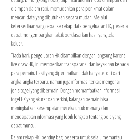
disimpan dalam rapi, memudahkan para penikmat dalam
mencari data yang dibutuhkan secara mudah. Melalui
ketersediaan yang cepat ke rekap data pengeluaran HK, peserta
dapat mengembangkan taktik berdasarkan hasil yang telah
keluar.
Tiada hari, pengeluaran HK ditampilkan dengan langsung karena
live draw HK, ini memberikan transparansi dan keyakinan kepada
para pemain. Hasil yang diperlihatkan tidak hanya terdiri dari
angka-angka terbaru, namun juga informasi terkait mengenai
jenis togel yang dibermain. Dengan memanfaatkan informasi
togel HK yang akurat dan terkini, kalangan pemain bisa
meningkatkan kesempatan mereka untuk menang dan
mendapatkan informasi yang lebih lengkap tentang pola yang
dapat muncul.
Dalam rekap HK, penting bagi peserta untuk selalu memantau