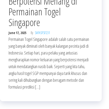
Berpotensi Menang di
Permainan Togel
Singapore
June 17, 2025
By
SAFASFSF231
Permainan Togel Singapore adalah salah satu permainan
yang banyak diminati oleh banyak kalangan pecinta judi di
Indonesia. Setiap hari, para pelaku yang antusias
mengharapkan nomor keluaran yang berpotensi menjadi
untuk mendatangkan nasib baik. Seperti yang kita tahu,
angka hasil togel SGP mempunyai daya tarik khusus dan
sering kali dihubungkan dengan beragam metode dan
formulasi prediksi […]