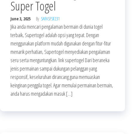
Super Togel
June 3, 2025
By
SAFASFSF231
Jika anda mencari pengalaman bermain di dunia togel
terbaik, Supertogel adalah opsi yang tepat. Dengan
menggunakan platform mudah digunakan dengan fitur-fitur
menarik perhatian, Supertogel menyediakan pengalaman
seru serta menguntungkan. link supertogel Dari beraneka
jenis permainan sampai dukungan pelanggan yang
responsif, keseluruhan dirancang guna memuaskan
keinginan penggila togel. Agar memulai permainan bermain,
anda harus mengadakan masuk […]