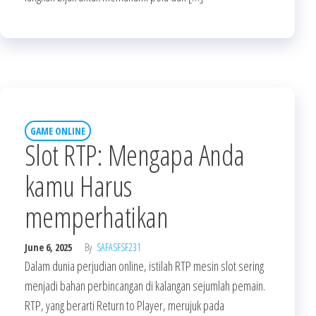
GAME ONLINE
Slot RTP: Mengapa Anda
kamu Harus
memperhatikan
June 6, 2025
By
SAFASFSF231
Dalam dunia perjudian online, istilah RTP mesin slot sering
menjadi bahan perbincangan di kalangan sejumlah pemain.
RTP, yang berarti Return to Player, merujuk pada