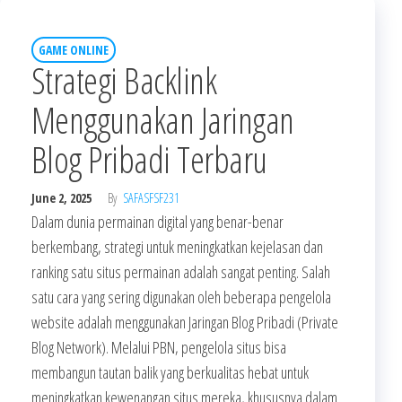
GAME ONLINE
Strategi Backlink
Menggunakan Jaringan
Blog Pribadi Terbaru
June 2, 2025
By
SAFASFSF231
Dalam dunia permainan digital yang benar-benar
berkembang, strategi untuk meningkatkan kejelasan dan
ranking satu situs permainan adalah sangat penting. Salah
satu cara yang sering digunakan oleh beberapa pengelola
website adalah menggunakan Jaringan Blog Pribadi (Private
Blog Network). Melalui PBN, pengelola situs bisa
membangun tautan balik yang berkualitas hebat untuk
meningkatkan kewenangan situs mereka, khususnya dalam