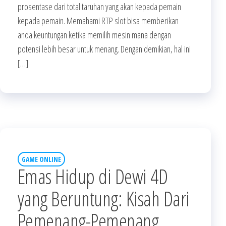
prosentase dari total taruhan yang akan kepada pemain
kepada pemain. Memahami RTP slot bisa memberikan
anda keuntungan ketika memilih mesin mana dengan
potensi lebih besar untuk menang. Dengan demikian, hal ini
[…]
GAME ONLINE
Emas Hidup di Dewi 4D
yang Beruntung: Kisah Dari
Pemenang-Pemenang