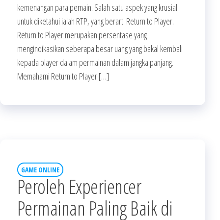
kemenangan para pemain. Salah satu aspek yang krusial
untuk diketahui ialah RTP, yang berarti Return to Player.
Return to Player merupakan persentase yang
mengindikasikan seberapa besar uang yang bakal kembali
kepada player dalam permainan dalam jangka panjang.
Memahami Return to Player […]
GAME ONLINE
Peroleh Experiencer
Permainan Paling Baik di