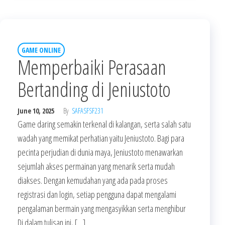
GAME ONLINE
Memperbaiki Perasaan
Bertanding di Jeniustoto
June 10, 2025
By
SAFASFSF231
Game daring semakin terkenal di kalangan, serta salah satu
wadah yang memikat perhatian yaitu Jeniustoto. Bagi para
pecinta perjudian di dunia maya, Jeniustoto menawarkan
sejumlah akses permainan yang menarik serta mudah
diakses. Dengan kemudahan yang ada pada proses
registrasi dan login, setiap pengguna dapat mengalami
pengalaman bermain yang mengasyikkan serta menghibur
Di dalam tulisan ini, […]