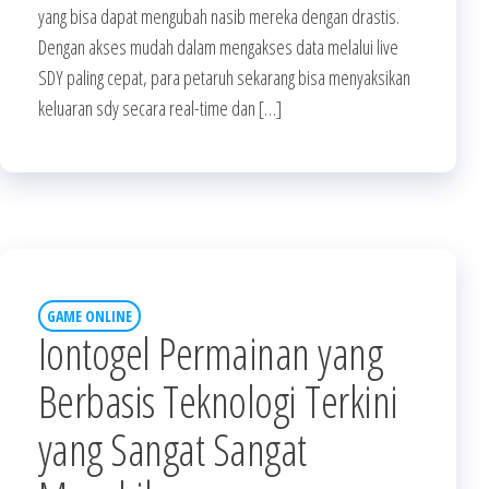
yang bisa dapat mengubah nasib mereka dengan drastis.
Dengan akses mudah dalam mengakses data melalui live
SDY paling cepat, para petaruh sekarang bisa menyaksikan
keluaran sdy secara real-time dan […]
GAME ONLINE
Iontogel Permainan yang
Berbasis Teknologi Terkini
yang Sangat Sangat