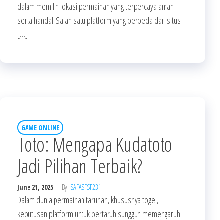
dalam memilih lokasi permainan yang terpercaya aman
serta handal. Salah satu platform yang berbeda dari situs
[…]
GAME ONLINE
Toto: Mengapa Kudatoto
Jadi Pilihan Terbaik?
June 21, 2025
By
SAFASFSF231
Dalam dunia permainan taruhan, khususnya togel,
keputusan platform untuk bertaruh sungguh memengaruhi