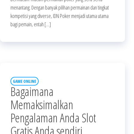
menantang. Dengan banyak pilihan permainan dan tingkat
kompetisi yang diverse, IDN Poker menjadi utama utama
bagi pemain, entah […]
GAME ONLINE
Bagaimana
Memaksimalkan
Pengalaman Anda Slot
Gratis Anda sendiri