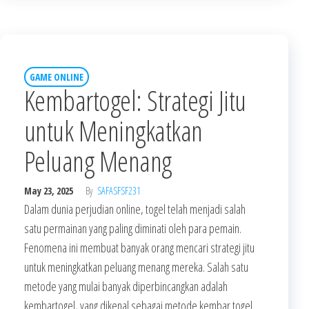
GAME ONLINE
Kembartogel: Strategi Jitu
untuk Meningkatkan
Peluang Menang
May 23, 2025
By
SAFASFSF231
Dalam dunia perjudian online, togel telah menjadi salah
satu permainan yang paling diminati oleh para pemain.
Fenomena ini membuat banyak orang mencari strategi jitu
untuk meningkatkan peluang menang mereka. Salah satu
metode yang mulai banyak diperbincangkan adalah
kembartogel, yang dikenal sebagai metode kembar togel.